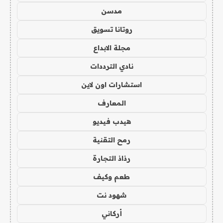
مدسن
روتانا تسويق
مجلة الابداع
نادي الترددات
استشارات اون لاين
المعارف
هيدب فيديو
رمح التقنية
رذاذ التجارة
طعم وكيف
شهود نت
أركاني