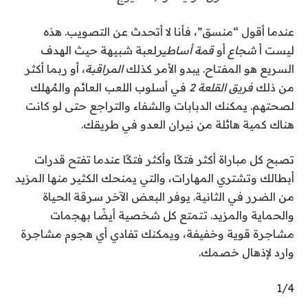
عندما أقول “منسق”، فأنا لا أتحدث عن التصويب. هذه
ليست أ
شجاع
أو
قمة
أساطير
لعبة شبيهة حيث الهدف
السريع هو المفتاح. يبدو الأمر كذلك
المراقبة
، أو ربما أكثر
من ذلك
فريق القلعة 2
في أسلوب اللعب العائم والمُهلك
لصحتهم. يمكنك الدبابات والشفاء والتراجع حتى لو كانت
هناك كمية هائلة من نيران العدو في طريقك.
تصبح كل مباراة أكثر فتكًا وأكثر فتكًا عندما تفتح قدرات
أبطالك وتشتري المهارات، والتي يمنحك الكثير منها المزيد
من الضرر في الثانية. يوفر البعض الآخر سرقة الحياة
والحماية والمزيد. تتمتع كل شخصية أيضًا بهجمات
مشاجرة قوية وخفيفة، ويمكنك تفادي أي هجوم مشاجرة
وارد لإذهال خصمك.
1
/
4