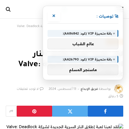
×
🚀 توصيات :
الرئيسية
»
لقد لعبنا لعبة إطلاق النار السرية الجديدة لشركة Valve: Deadlock
⭐ باقة متميزة VIP (كود: AA86842):
، مقالات،
عالم الشباب
لقد لعبنا لعبة إطلاق النار
⭐ باقة متميزة VIP (كود: AA26790):
السرية الجديدة لشركة Valve:
ماسنجر المسلم
Deadlock
بواسطة
فريق الإبداع
13 أغسطس، 2024
لا توجد تعليقات
5 دقائق