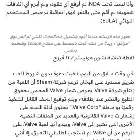
وأنا لست تحت NDA. لم أوقع أي عقود، ولم أبرم أي اتفاقات
شفهية؛ لم أقم حتى بالنقر فوق اتفاقية ترخيص المستخدم
النهائي (EULA).
تظهر هذه الرسالة عندما أقوم بتشغيل Deadlock، لكنني لم أنقر فوق
“موافق”؛ وبدلاً من ذلك، قمت بالضغط على مفتاح Escape وشاهدته
يختفي.
لقطة شاشة لشون هوليستر / ذا فيرج
في وقت سابق من اليوم، تلقيت دعوة بدون شروط للعب
طريق مسدود
على البخار. تزعم شركة Steam أن اللعبة من
إنتاج شركة Valve. يعرض شعار Valve المحمي بحقوق
الطبع والنشر عند إطلاقه، ويتم توقيع الملف القابل للتنفيذ
رقميًا بواسطة “Valve Corp.” تحتوي أدلة اللعبة على
إشعارات Valve القانونية والعديد من الملفات النصية
الأخرى التي تشير إلى Valve، ويبدو أنها لعبة Valve. على
الرغم من أن Valve لم تستجب لطلباتي للتعليق، إلا أنني