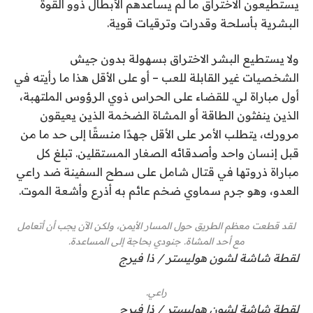
يستطيعون الاختراق ما لم يساعدهم الأبطال ذوو القوة
البشرية بأسلحة وقدرات وترقيات قوية.
ولا يستطيع البشر الاختراق بسهولة بدون جيش
الشخصيات غير القابلة للعب – أو على الأقل هذا ما رأيته في
أول مباراة لي. للقضاء على الحراس ذوي الرؤوس الملتهبة،
الذين ينفثون الطاقة أو المشاة الضخمة الذين يعيقون
مرورك، يتطلب الأمر على الأقل جهدًا منسقًا إلى حد ما من
قبل إنسان واحد وأصدقائه الصغار المستقلين. تبلغ كل
مباراة ذروتها في قتال شامل على سطح السفينة ضد راعي
العدو، وهو جرم سماوي ضخم عائم به أذرع وأشعة الموت.
لقد قطعت معظم الطريق حول المسار الأيمن، ولكن الآن يجب أن أتعامل
مع أحد المشاة. جنودي بحاجة إلى المساعدة.
لقطة شاشة لشون هوليستر / ذا فيرج
راعي.
لقطة شاشة لشون هوليستر / ذا فيرج