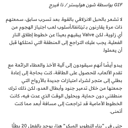
GIF بواسطة شون هوليستر / ذا فيرج
لا تشعر بالحبل الانزلاقي بالقوة. بعد تسرب سابق، سمعتهم
ذات مرة يقارنون بـ
تيتانفال
أسلوب لعب اجتياز الهجوم من
أي زاوية، لكن Valve يبقيهم بعيدًا عن خطوط إطلاق النار
الفعلية. يجب عليك التراجع إلى المنطقة التي تمتلكها قبل
أن يعملوا.
يبدو أيضًا أنهم سيقودون إلى آلية الأخذ والعطاء الرائعة مع
تقدم الألعاب. للحصول على الطاقة، كنت بحاجة إلى إعادة
بطلي إلى متجر لشراء امتيازات جديدة بالأرواح التي
جمعتها من خلال تدمير جنود وأبطال العدو، لكن ذلك ترك
منطقتي دون حماية. وبحلول الوقت الذي عدت فيه، كانت
الخطوط الأمامية قد تراجعت إلى مسافة أبعد مما كنت
أتمنى.
حتى في “بناء التطوير المبكر” هذا، يوجد بالفعل 20 بطلًا