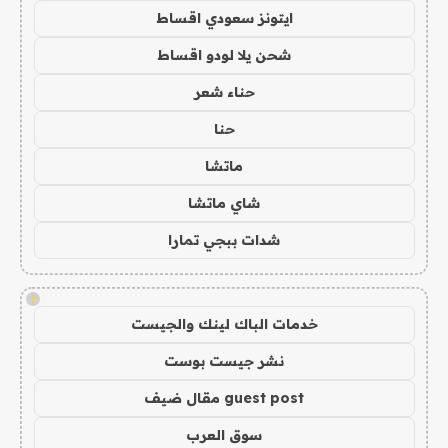
ايتونز سعودي اقساط
شحن يلا لودو اقساط
حناء شعر
حنا
ماتشا
شاي ماتشا
شدات ببجي تمارا
!
خدمات الباك لينك والجيست
نشر جيست بوست
guest post مقال ضيف
سوق العرب