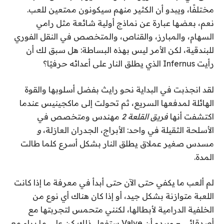
مختلفًا، ويبدو أن الكثير منهم سيكونون ممتعين للعب.
نعم، بعضها عبارة عن نماذج أولية شائعة مثل رامي
السهام، والمبارز، والقناص، والمتخصص في النقل الفوري
للبندقية، لكن الأمر ليس بهذه البساطة: هل سبق لك أن
رأيت Infernus الذي يطلق النار على أعدائه حرفيًا؟
لقد انجذبت في البداية نحو رايث بفضل أسلوبها والقوة
الهائلة لمدفعها السريع، ثم تحولت إلى ماكجينيس عندما
اكتشفت أنها
فريق القلعة 2
مهندس ومتخصص في
الأسلحة الثقيلة في واحد: الأبراج، الجدران العازلة،
و
مسدس صغير عملاق يطلق النار بشكل أسرع كلما طالت
المدة.
لم ألعب ما يكفي حتى الآن حتى أبدأ في معرفة ما إذا كانت
اللعبة متوازنة بشكل جيد، أو إذا كان هناك أي نوع من
الخلفية الدرامية لأبطالها، لكنني متحمس لتجربتها مع
أصدقائي – ويبدو أن Valve ستفعل ذلك كن على ما يرام مع