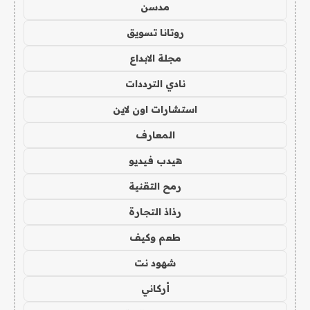
مدسن
روتانا تسويق
مجلة الابداع
نادي الترددات
استشارات اون لاين
المعارف
هيدب فيديو
رمح التقنية
رذاذ التجارة
طعم وكيف
شهود نت
أركاني