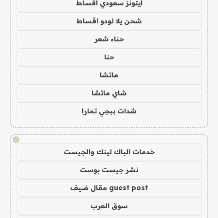
ايتونز سعودي اقساط
شحن يلا لودو اقساط
حناء شعر
حنا
ماتشا
شاي ماتشا
شدات ببجي تمارا
!
خدمات الباك لينك والجيست
نشر جيست بوست
guest post مقال ضيف
سوق العرب