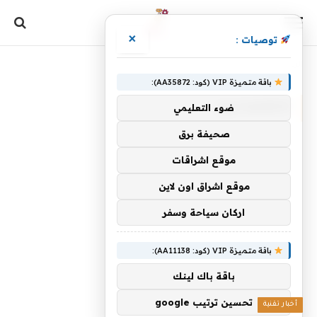
×
توصيات :
الرئيسية
»
الاقتصاديين
باقة متميزة VIP (كود: AA35872):
الاقتصاديين
ضوء التعليمي
صحيفة برق
موقع اشراقات
موقع اشراق اون لاين
اركان سياحة وسفر
باقة متميزة VIP (كود: AA11138):
باقة باك لينك
تحسين ترتيب google
أخبار تقنية