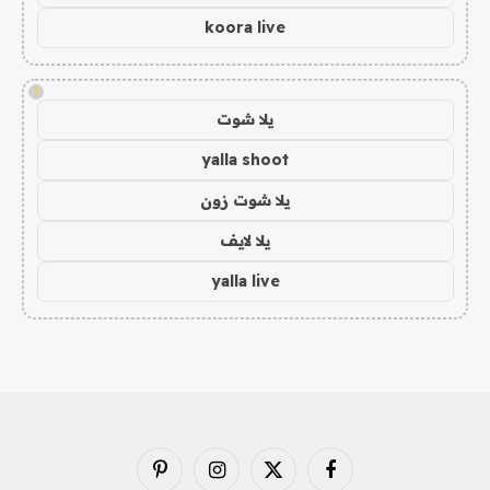
koora live
!
يلا شوت
yalla shoot
يلا شوت زون
يلا لايف
yalla live
فيسبوك
X
الانستغرام
بينتيريست