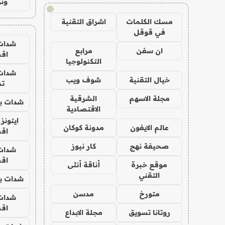
وتر
!
مسك الكلمات
اشراق التقنية
في قوقل
شدات
ان سفن
مرابع
اق
التكنولوجيا
شدات
خيال التقنية
شوف ويب
تم
مجلة الاسهم
الشرقية
شدات بب
الاقتصادية
ايتونز
عالم الايفون
مدونة كوكان
اق
صحيفة نهج
كار نيوز
شدات
اق
موقع خبرة
أناقة أنثى
التقني
شدات بب
متورخ
مدسن
شدات
اق
روتانا تسويق
مجلة الابداع