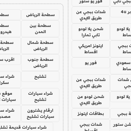
جي تابي
فور يو ستور
4u
شدات ببجي عن
سطحة الرياض
سطح
طريق الايدي
سطحة بين
سطح
ا لودو
شحن يلا لودو
المدن
هيدرو
ساط
تابي تمارا
سطحة شمال
سطحة 
 ببجي
ايتونز امريكي
الرياض
الري
ساط
اقساط
سطحة جنوب
اقرب س
 سعودي
فور يو
الرياض
ساط
تشليح
شراء سي
شدات
شدات ببجي عن
سكرا
جي
طريق الايدي
شراء سيارات
موقع ش
ا لودو
شحن لودو عن
تشليح
سيارات 
طريق الايدي
ارقام يشترون
شراء سي
 ببجي
بطاقات ايتونز
سيارات تشليح
مصدو
شن ستور
شدات ببجي
شراء سيارات قديمة تشلي
اقساط