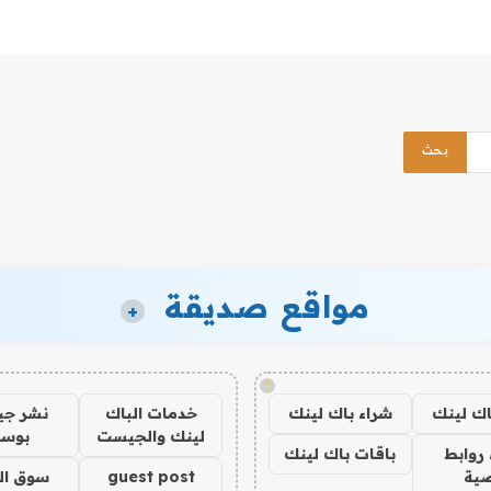
مواقع صديقة
+
!
اك لينك
شراء باك لينك
خدمات الباك
نشر ج
لينك والجيست
بوس
روابط
باقات باك لينك
ية
guest post
سوق ال