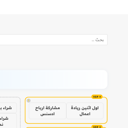
!
شراء ب
اول اثنين ريادة
مشاركة ارباح
اعمال
ادسنس
شراء 
نص