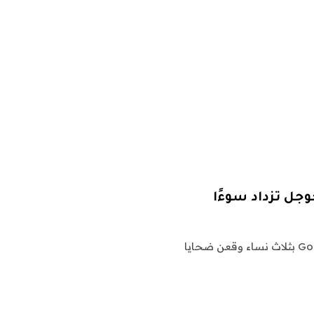
جل تزداد سوءًا
في أوائل عام 2022، التقى اثنان من موظفي سياسة Google بثلاث نساء وقعن ضحايا