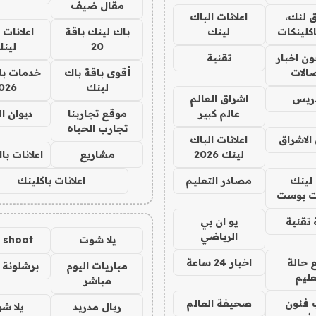
مقال ضيف
 لنك،
اعلانات الباك
كلينكات
لينك
باك لينك باقة
اعلانات 
20
لين
ن اخبار
تقنية
صالات
أقوى باقة باك
خدمات با
لينك
026
دريس
اشراق العالم
عالم كبير
موقع تجاربنا
ديوان ا
تجارب الحياه
الاشراق
اعلانات الباك
لينك 2026
مشاريع
اعلانات ب
لينك
مصادر التعليم
اعلانات باكلينك
 بوست
تقنية
يو ان بي
الرياضي
يلا شوت
a shoot
 حالة
اخبار 24 ساعة
مباريات اليوم
برشلونة 
عليم
مباشر
 فنون
صحيفة العالم
ريال مدريد
يلا ش