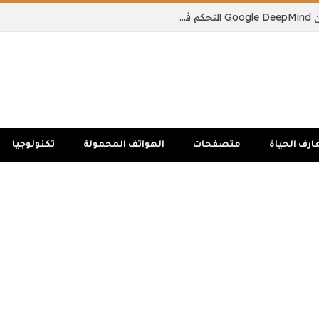
يمكن لنموذج الذكاء الاصطناعي الجديد من Google DeepMind التحكم في جسم الروبوت بالكامل
ارف الحياة
متصفحات
الهواتف المحمولة
تكنولوجيا