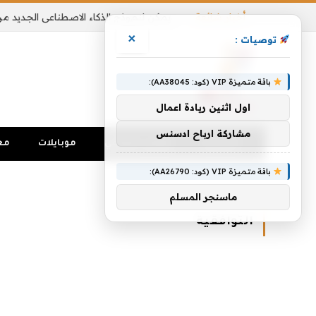
أخبار شائعة
×
توصيات :
باقة متميزة VIP (كود: AA38045):
اول اثنين ريادة اعمال
مشاركة ارباح ادسنس
الرئيسية
تواصل اجتماعي
موبايلات
مع
باقة متميزة VIP (كود: AA26790):
الرئيسية
»
التوافقية
ماسنجر المسلم
التوافقية