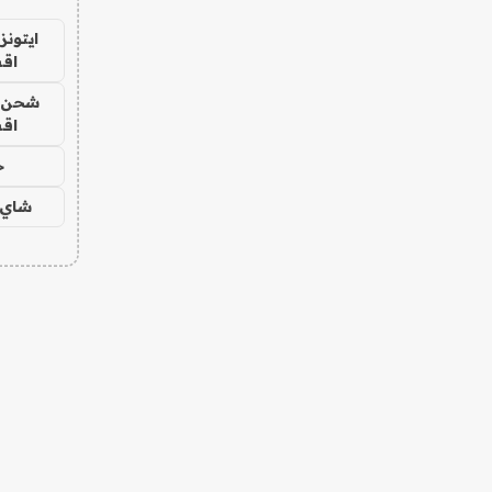
ايتونز
اق
شحن يل
اق
ح
شاي 