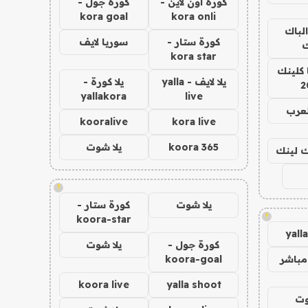
كورة اون لاين -
كورة جول -
kora goal
kora onli
الباك
كورة ستار -
سوريا لايف
ك
kora star
 كلينك
يلا لايف - yalla
يلا كورة -
2
yallakora
live
لعرب
kooralive
kora live
koora 365
يلا شوت
اك لينك
!
يلا شوت
كورة ستار -
!
koora-star
yall
كورة جول -
يلا شوت
مباشر
koora-goal
koora live
yalla shoot
وت