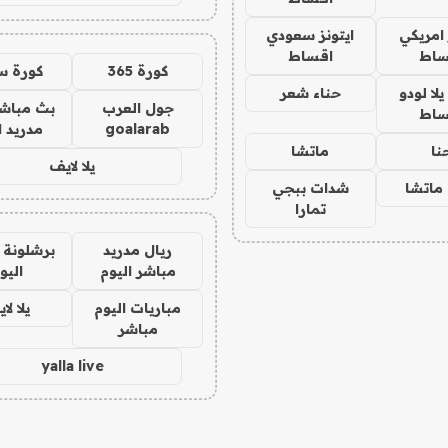
 امريكي
ايتونز سعودي
ساط
اقساط
كورة 365
كورة س
ا لودو
حناء شعر
جول العرب
بث مباشر
ساط
goalarab
مدريد ا
نا
ماتشا
يلا لايف
ماتشا
شدات ببجي
تمارا
ريال مدريد
برشلونة 
مباشر اليوم
اليو
مباريات اليوم
يلا لا
مباشر
yalla live