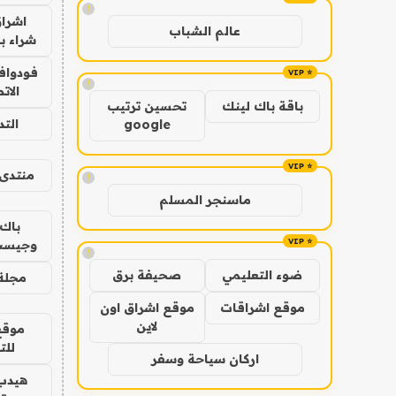
!
اشراق
عالم الشباب
شراء با
فودوافو
!
الات
باقة باك لينك
تحسين ترتيب
الت
google
منتدى 
!
ماسنجر المسلم
باك 
وجيست
!
ضوء التعليمي
صحيفة برق
مجلة 
موقع اشراقات
موقع اشراق اون
لاين
موقع
للت
اركان سياحة وسفر
هيدب