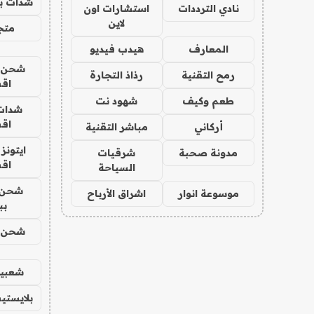
شدات بب
نادي الترددات
استشارات اون
لاين
متجر 
المعارف
هيدب فيديو
شحن يل
رمح التقنية
رذاذ التجارة
اق
طعم وكيف
شهود نت
شدات
اق
أركاني
مباشر التقنية
ايتونز
مدونة صحبة
شرقيات
اق
السياحة
شحن 
موسوعة انوار
اشراق الأرباح
بب
شحن يل
شعبية
بلايستي