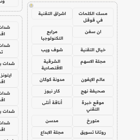
وتر
!
مسك الكلمات
اشراق التقنية
في قوقل
شدات
ان سفن
مرابع
اق
التكنولوجيا
شدات
خيال التقنية
شوف ويب
تم
مجلة الاسهم
الشرقية
شدات بب
الاقتصادية
ايتونز
عالم الايفون
مدونة كوكان
اق
صحيفة نهج
كار نيوز
شدات
اق
موقع خبرة
أناقة أنثى
التقني
شدات بب
متورخ
مدسن
شدات
اق
روتانا تسويق
مجلة الابداع