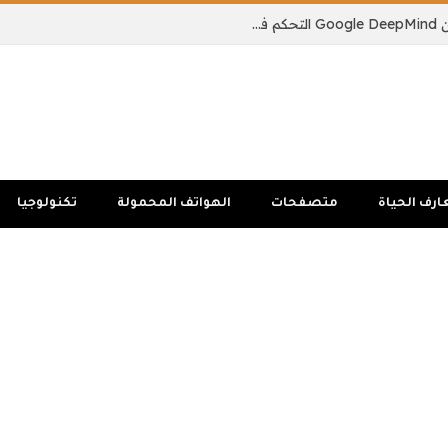
يمكن لنموذج الذكاء الاصطناعي الجديد من Google DeepMind التحكم في جسم الروبوت بالكامل
ارف الحياة
متصفحات
الهواتف المحمولة
تكنولوجيا