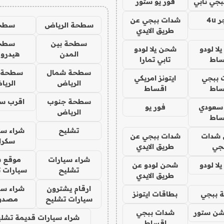
جي تابي
فور يو ستور
4u
شدات ببجي عن
سطحة الرياض
سطح
طريق الايدي
سطحة بين
سطح
ا لودو
شحن يلا لودو
المدن
هيدرو
ساط
تابي تمارا
سطحة شمال
سطحة 
 ببجي
ايتونز امريكي
الرياض
الري
ساط
اقساط
سطحة جنوب
اقرب س
 سعودي
فور يو
الرياض
ساط
تشليح
شراء سي
شدات
شدات ببجي عن
سكرا
جي
طريق الايدي
شراء سيارات
موقع ش
ا لودو
شحن لودو عن
تشليح
سيارات 
طريق الايدي
ارقام يشترون
شراء سي
 ببجي
بطاقات ايتونز
سيارات تشليح
مصدو
شن ستور
شدات ببجي
شراء سيارات قديمة تشلي
اقساط