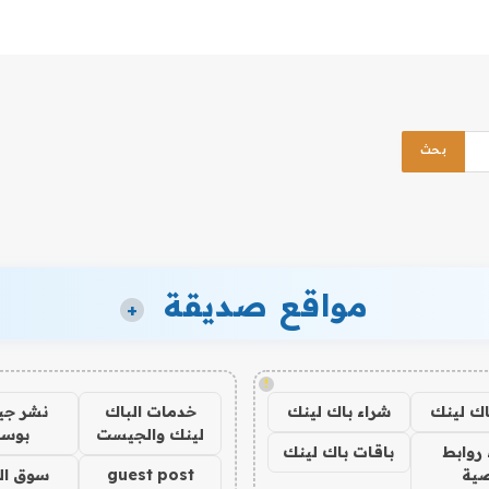
مواقع صديقة
+
!
اك لينك
شراء باك لينك
خدمات الباك
نشر ج
لينك والجيست
بوس
روابط
باقات باك لينك
ية
guest post
سوق ال