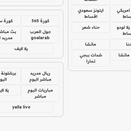
 امريكي
ايتونز سعودي
ساط
اقساط
كورة 365
كورة س
ا لودو
حناء شعر
جول العرب
بث مباشر
ساط
goalarab
مدريد ا
نا
ماتشا
يلا لايف
ماتشا
شدات ببجي
تمارا
ريال مدريد
برشلونة 
مباشر اليوم
اليو
مباريات اليوم
يلا لا
مباشر
yalla live