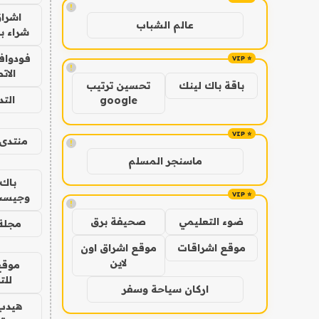
!
اشراق
عالم الشباب
شراء با
فودوافو
!
الات
باقة باك لينك
تحسين ترتيب
الت
google
منتدى 
!
ماسنجر المسلم
باك 
وجيست
!
ضوء التعليمي
صحيفة برق
مجلة 
موقع اشراقات
موقع اشراق اون
لاين
موقع
للت
اركان سياحة وسفر
هيدب