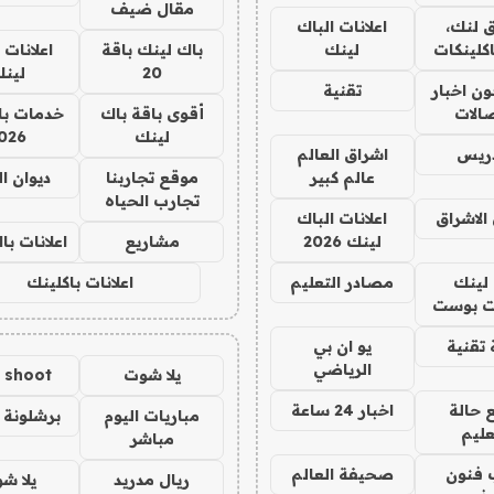
مقال ضيف
 لنك،
اعلانات الباك
كلينكات
لينك
باك لينك باقة
اعلانات 
20
لين
ن اخبار
تقنية
صالات
أقوى باقة باك
خدمات با
لينك
026
دريس
اشراق العالم
عالم كبير
موقع تجاربنا
ديوان ا
تجارب الحياه
الاشراق
اعلانات الباك
لينك 2026
مشاريع
اعلانات ب
لينك
مصادر التعليم
اعلانات باكلينك
 بوست
تقنية
يو ان بي
الرياضي
يلا شوت
a shoot
 حالة
اخبار 24 ساعة
مباريات اليوم
برشلونة 
عليم
مباشر
 فنون
صحيفة العالم
ريال مدريد
يلا ش