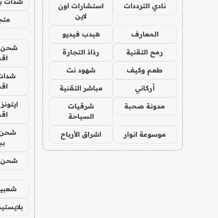
شدات بب
نادي الترددات
استشارات اون
لاين
متجر 
المعارف
هيدب فيديو
شحن يل
رمح التقنية
رذاذ التجارة
اق
طعم وكيف
شهود نت
شدات
اق
أركاني
مباشر التقنية
ايتونز
مدونة صحبة
شرقيات
اق
السياحة
شحن 
موسوعة انوار
اشراق الأرباح
بب
شحن يل
شعبية
بلايستي