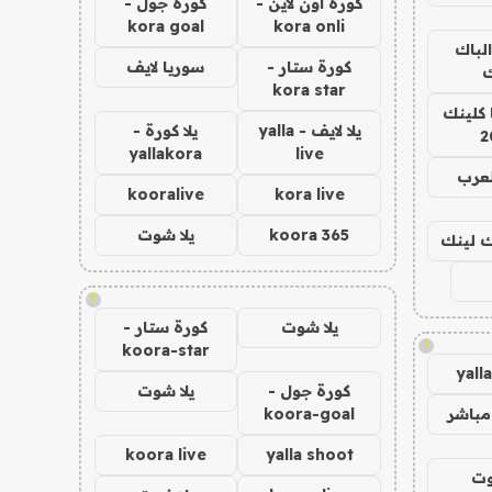
كورة اون لاين -
كورة جول -
kora goal
kora onli
الباك
كورة ستار -
سوريا لايف
ك
kora star
 كلينك
يلا لايف - yalla
يلا كورة -
2
yallakora
live
لعرب
kooralive
kora live
koora 365
يلا شوت
اك لينك
!
يلا شوت
كورة ستار -
!
koora-star
yall
كورة جول -
يلا شوت
مباشر
koora-goal
koora live
yalla shoot
وت