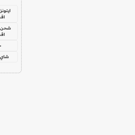
ايتونز
اق
شحن يل
اق
ح
شاي 