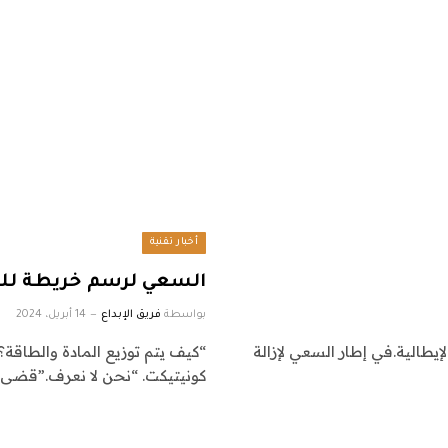
أخبار تقنية
السعي لرسم خريطة للب
بواسطة
فريق الإبداع
14 أبريل، 2024
إيطالية.في إطار السعي لإزالة
“كيف يتم توزيع المادة والطاقة؟
كونيتيكت. “نحن لا نعرف.”قضى 