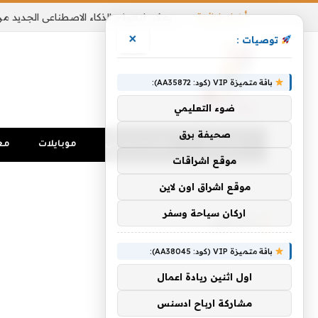
أخبار شائعة
×
توصيات :
باقة متميزة VIP (كود: AA35872):
ضوء التعليمي
صحيفة برق
الرئيسية
تواصل اجتماعي
موبايلات
مع
موقع اشراقات
الرئيسية
»
السعي
موقع اشراق اون لاين
اركان سياحة وسفر
السعي
باقة متميزة VIP (كود: AA38045):
اول اثنين ريادة اعمال
مشاركة ارباح ادسنس