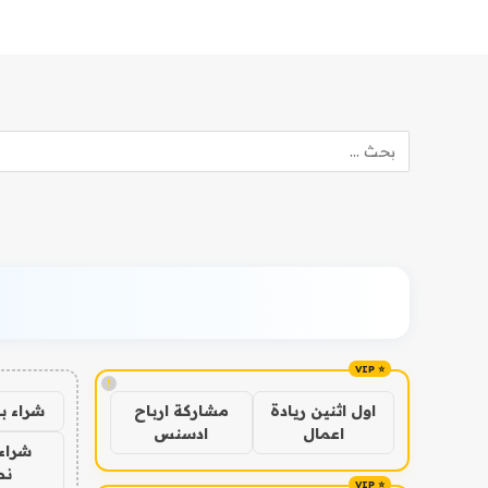
!
شراء ب
اول اثنين ريادة
مشاركة ارباح
اعمال
ادسنس
شراء 
نص