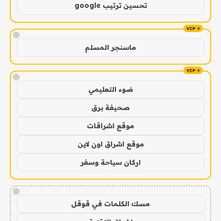
تحسين ترتيب google
!
ماسنجر المسلم
!
ضوء التعليمي
صحيفة برق
موقع اشراقات
موقع اشراق اون لاين
اركان سياحة وسفر
!
مسك الكلمات في قوقل