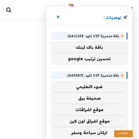
×
توصيات :
الرئيسية
»
المحدودة
باقة متميزة VIP (كود: AA11138):
المحدودة
باقة باك لينك
تحسين ترتيب google
باقة متميزة VIP (كود: AA35872):
ضوء التعليمي
صحيفة برق
موقع اشراقات
موقع اشراق اون لاين
اركان سياحة وسفر
، مقالات،