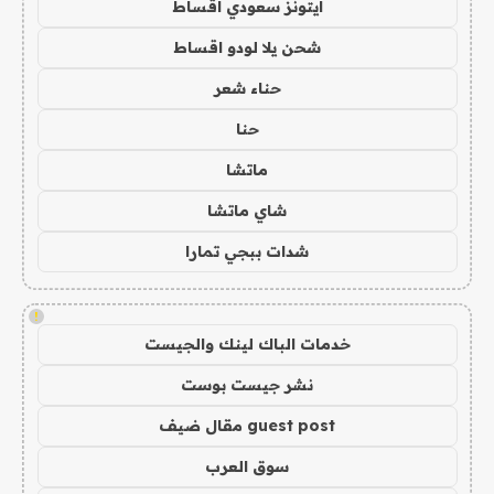
ايتونز سعودي اقساط
شحن يلا لودو اقساط
حناء شعر
حنا
ماتشا
شاي ماتشا
شدات ببجي تمارا
!
خدمات الباك لينك والجيست
نشر جيست بوست
guest post مقال ضيف
سوق العرب