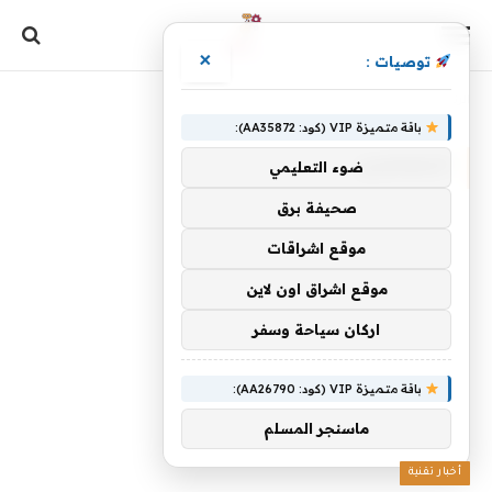
×
توصيات :
الرئيسية
»
المعلمين
باقة متميزة VIP (كود: AA35872):
المعلمين
ضوء التعليمي
صحيفة برق
موقع اشراقات
موقع اشراق اون لاين
اركان سياحة وسفر
باقة متميزة VIP (كود: AA26790):
ماسنجر المسلم
أخبار تقنية