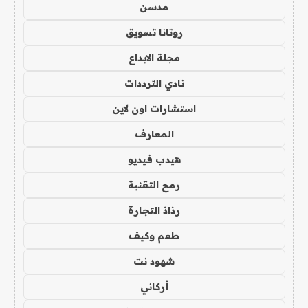
مدسن
روتانا تسويق
مجلة الابداع
نادي الترددات
استشارات اون لاين
المعارف
هيدب فيديو
رمح التقنية
رذاذ التجارة
طعم وكيف
شهود نت
أركاني