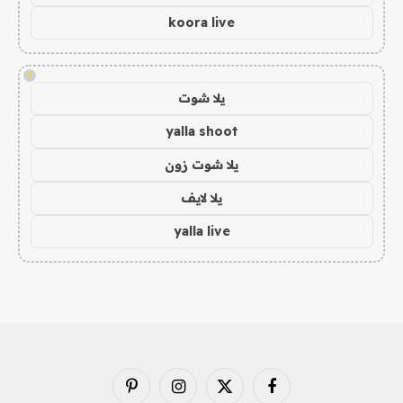
koora live
!
يلا شوت
yalla shoot
يلا شوت زون
يلا لايف
yalla live
فيسبوك
X
الانستغرام
بينتيريست