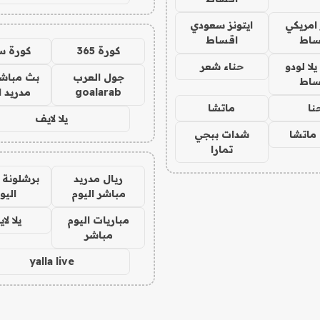
 امريكي
ايتونز سعودي
ساط
اقساط
كورة 365
كورة س
ا لودو
حناء شعر
جول العرب
بث مباشر
ساط
goalarab
مدريد ا
نا
ماتشا
يلا لايف
ماتشا
شدات ببجي
تمارا
ريال مدريد
برشلونة 
مباشر اليوم
اليو
مباريات اليوم
يلا لا
مباشر
yalla live