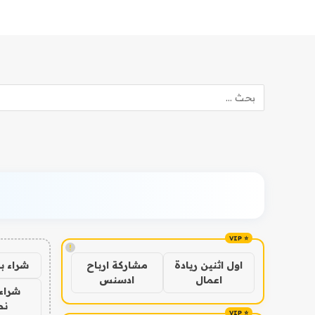
!
شراء ب
اول اثنين ريادة
مشاركة ارباح
اعمال
ادسنس
شراء 
نص