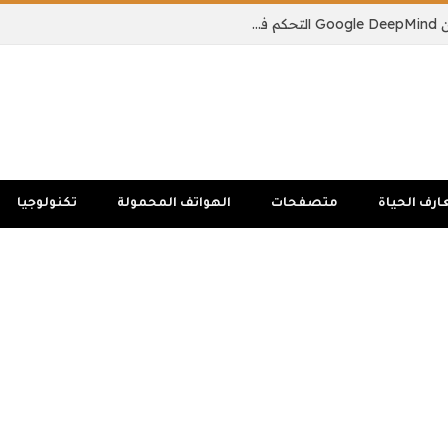
يمكن لنموذج الذكاء الاصطناعي الجديد من Google DeepMind التحكم في جسم الروبوت بالكامل
ارف الحياة
متصفحات
الهواتف المحمولة
تكنولوجيا