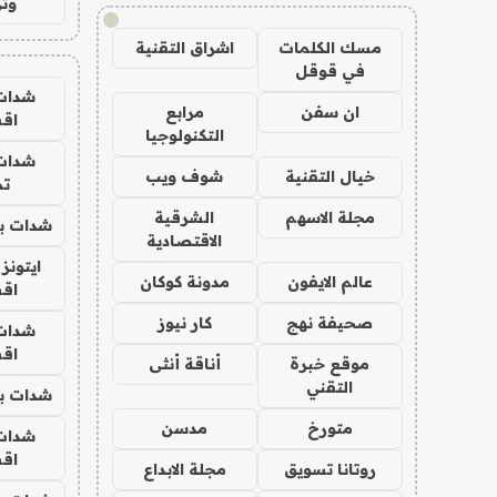
وتر
!
مسك الكلمات
اشراق التقنية
في قوقل
شدات
ان سفن
مرابع
اق
التكنولوجيا
شدات
خيال التقنية
شوف ويب
تم
مجلة الاسهم
الشرقية
شدات بب
الاقتصادية
ايتونز
عالم الايفون
مدونة كوكان
اق
صحيفة نهج
كار نيوز
شدات
اق
موقع خبرة
أناقة أنثى
التقني
شدات بب
متورخ
مدسن
شدات
اق
روتانا تسويق
مجلة الابداع