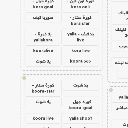
كورة اون لاين -
كورة جول -
kora goal
kora onli
الباك
كورة ستار -
سوريا لايف
ك
kora star
 كلينك
يلا لايف - yalla
يلا كورة -
2
yallakora
live
لعرب
kooralive
kora live
koora 365
يلا شوت
اك لينك
!
يلا شوت
كورة ستار -
!
koora-star
yall
كورة جول -
يلا شوت
مباشر
koora-goal
koora live
yalla shoot
وت