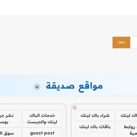
مواقع صديقة
+
!
اك لينك
شراء باك لينك
خدمات الباك
نشر ج
لينك والجيست
بوس
روابط
باقات باك لينك
ية
guest post
سوق ال