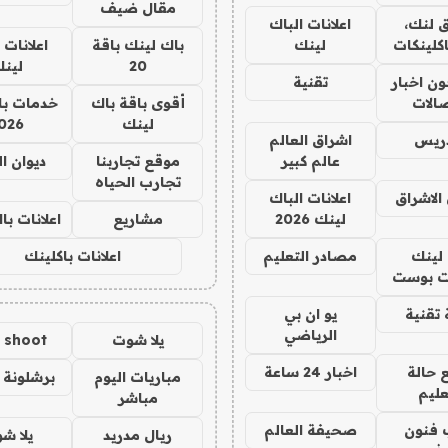
مقال ضيف
 لنك،
اعلانات الباك
كلينكات
لينك
باك لينك باقة
اعلانات 
20
لين
ن اخبار
تقنية
صالات
أقوى باقة باك
خدمات با
لينك
026
دريس
اشراق العالم
عالم كبير
موقع تجاربنا
ديوان ا
تجارب الحياه
الاشراق
اعلانات الباك
لينك 2026
مشاريع
اعلانات ب
لينك
مصادر التعليم
اعلانات باكلينك
 بوست
تقنية
يو ان بي
الرياضي
يلا شوت
a shoot
 حالة
اخبار 24 ساعة
مباريات اليوم
برشلونة 
عليم
مباشر
 فنون
صحيفة العالم
ريال مدريد
يلا ش