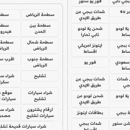
جي تابي
فور يو ستور
4u
شدات ببجي عن
سطحة الرياض
سطح
طريق الايدي
سطحة بين
سطح
ا لودو
شحن يلا لودو
المدن
هيدرو
ساط
تابي تمارا
سطحة شمال
سطحة 
 ببجي
ايتونز امريكي
الرياض
الري
ساط
اقساط
سطحة جنوب
اقرب س
 سعودي
فور يو
الرياض
ساط
تشليح
شراء سي
شدات
شدات ببجي عن
سكرا
جي
طريق الايدي
شراء سيارات
موقع ش
ا لودو
شحن لودو عن
تشليح
سيارات 
طريق الايدي
ارقام يشترون
شراء سي
 ببجي
بطاقات ايتونز
سيارات تشليح
مصدو
شن ستور
شدات ببجي
شراء سيارات قديمة تشلي
اقساط