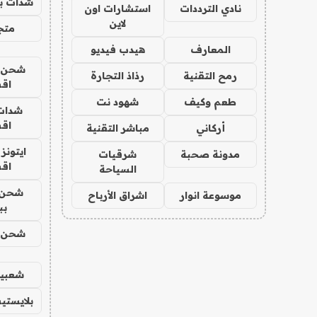
شدات بب
نادي الترددات
استشارات اون
لاين
متجر 
المعارف
هيدب فيديو
شحن يل
رمح التقنية
رذاذ التجارة
اق
طعم وكيف
شهود نت
شدات
اق
أركاني
مباشر التقنية
ايتونز
مدونة صحبة
شرقيات
اق
السياحة
شحن 
موسوعة انوار
اشراق الأرباح
بب
شحن يل
شعبية
بلايستي