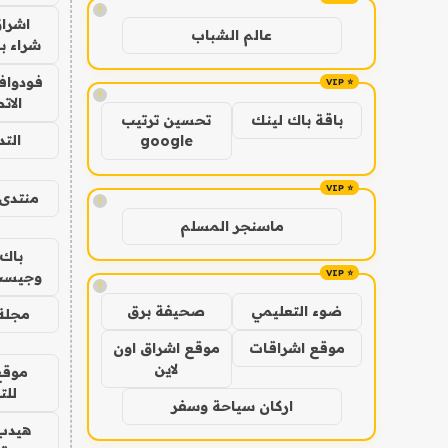
!
اشراق
عالم الشباب
شراء با
فودوافو
!
الات
باقة باك لينك
تحسين ترتيب
الت
google
منتدى 
!
ماسنجر المسلم
باك 
وجيست
!
ضوء التعليمي
صحيفة برق
مجلة 
موقع اشراقات
موقع اشراق اون
لاين
موقع
للت
اركان سياحة وسفر
هيدب