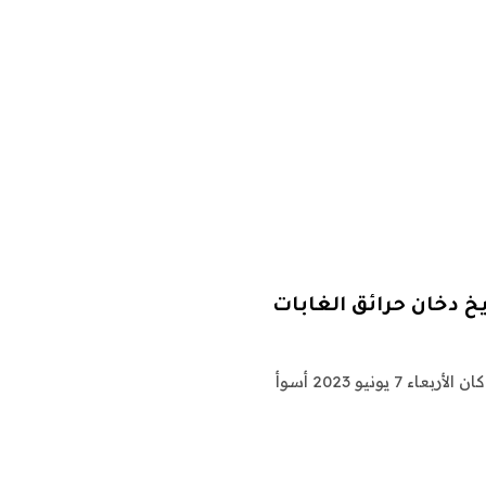
يخ دخان حرائق الغابات
عندما يتعلق الأمر بالتلوث الناجم عن دخان حرائق الغابات ، كان الأربعاء 7 يونيو 2023 أسوأ