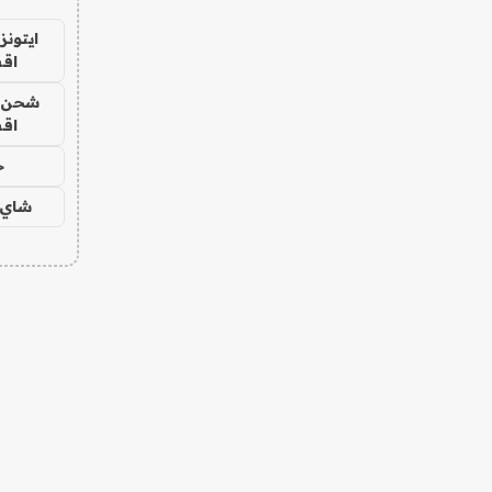
ايتونز
اق
شحن يل
اق
ح
شاي 