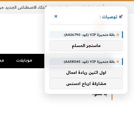
أخبار شائعة
×
توصيات :
باقة متميزة VIP (كود: AA26790):
ماسنجر المسلم
الرئيسية
تواصل اجتماعي
موبايلات
مع
باقة متميزة VIP (كود: AA38045):
اول اثنين ريادة اعمال
الرئيسية
»
بأسوأ
مشاركة ارباح ادسنس
بأسوأ