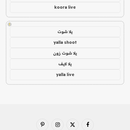
koora live
!
يلا شوت
yalla shoot
يلا شوت زون
يلا لايف
yalla live
فيسبوك
X
الانستغرام
بينتيريست