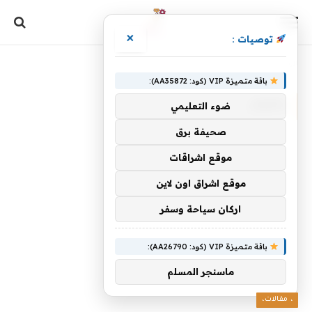
×
توصيات :
الرئيسية
»
بأفكار
باقة متميزة VIP (كود: AA35872):
بأفكار
ضوء التعليمي
صحيفة برق
موقع اشراقات
موقع اشراق اون لاين
اركان سياحة وسفر
باقة متميزة VIP (كود: AA26790):
ماسنجر المسلم
، مقالات،