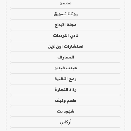
مدسن
روتانا تسويق
مجلة الابداع
نادي الترددات
استشارات اون لاين
المعارف
هيدب فيديو
رمح التقنية
رذاذ التجارة
طعم وكيف
شهود نت
أركاني