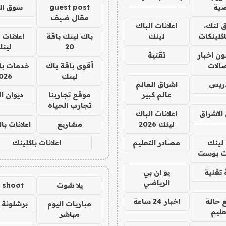
ية
guest post
سوق ال
مقال ضيف
 لنك،
اعلانات الباك
كلينكات
لينك
باك لينك باقة
اعلانات 
20
لين
ن اخبار
تقنية
صالات
أقوى باقة باك
خدمات با
لينك
026
دريس
اشراق العالم
عالم كبير
موقع تجاربنا
ديوان ا
تجارب الحياه
الاشراق
اعلانات الباك
لينك 2026
مشاريع
اعلانات ب
لينك
مصادر التعليم
اعلانات باكلينك
 بوست
تقنية
يو ان بي
الرياضي
يلا شوت
a shoot
 حالة
اخبار 24 ساعة
مباريات اليوم
برشلونة 
عليم
مباشر