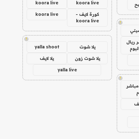
koora live
koora live
ح
كورة لايف -
koora live
koora live
!
يتي
!
 ريال
يلا شوت
yalla shoot
ليوم
يلا شوت زون
يلا لايف
yalla live
!
مباشر
م
يف