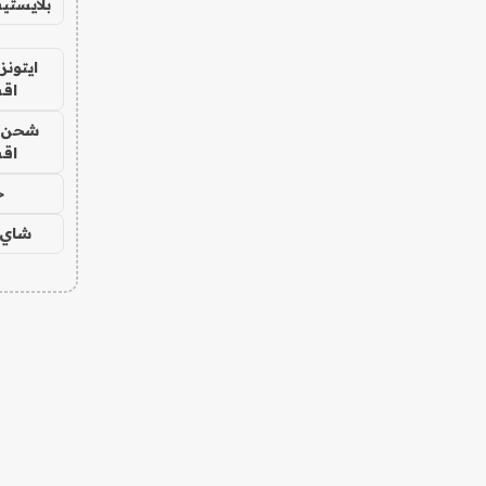
بلايستي
ايتونز
اق
شحن يل
اق
ح
شاي 