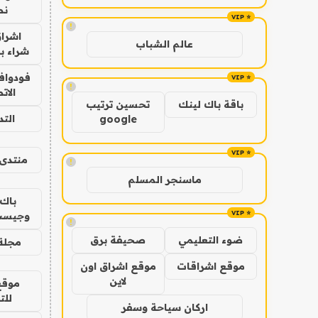
نص
!
اشراق
عالم الشباب
شراء با
فودوافو
!
الات
باقة باك لينك
تحسين ترتيب
الت
google
منتدى 
!
ماسنجر المسلم
باك 
وجيست
!
ضوء التعليمي
صحيفة برق
مجلة 
موقع اشراقات
موقع اشراق اون
لاين
موقع
للت
اركان سياحة وسفر