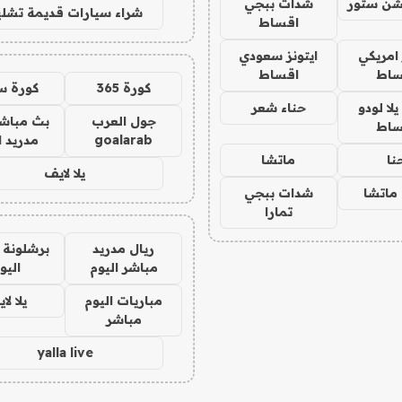
شن ستور
شدات ببجي
شراء سيارات قديمة تشلي
اقساط
 امريكي
ايتونز سعودي
ساط
اقساط
كورة 365
كورة س
ا لودو
حناء شعر
جول العرب
بث مباشر
ساط
goalarab
مدريد ا
نا
ماتشا
يلا لايف
ماتشا
شدات ببجي
تمارا
ريال مدريد
برشلونة 
مباشر اليوم
اليو
مباريات اليوم
يلا لا
مباشر
yalla live