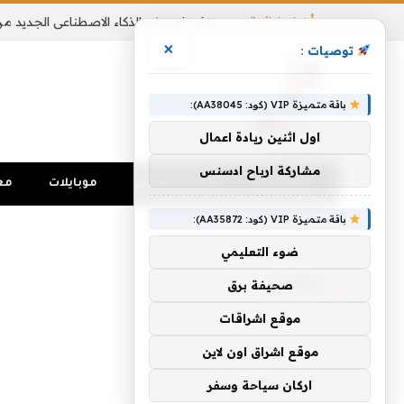
أخبار شائعة
×
توصيات :
باقة متميزة VIP (كود: AA38045):
اول اثنين ريادة اعمال
مشاركة ارباح ادسنس
الرئيسية
تواصل اجتماعي
موبايلات
مع
باقة متميزة VIP (كود: AA35872):
الرئيسية
»
بمقبس
ضوء التعليمي
بمقبس
صحيفة برق
موقع اشراقات
موقع اشراق اون لاين
اركان سياحة وسفر