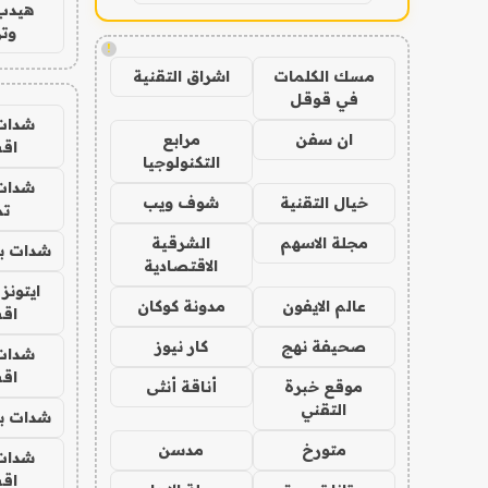
هيدب
وتر
!
مسك الكلمات
اشراق التقنية
في قوقل
شدات
ان سفن
مرابع
اق
التكنولوجيا
شدات
خيال التقنية
شوف ويب
تم
مجلة الاسهم
الشرقية
شدات بب
الاقتصادية
ايتونز
عالم الايفون
مدونة كوكان
اق
صحيفة نهج
كار نيوز
شدات
اق
موقع خبرة
أناقة أنثى
التقني
شدات بب
متورخ
مدسن
شدات
اق