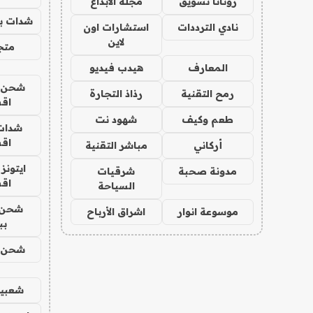
روتانا تسويق
مجلة الابداع
شدات بب
نادي الترددات
استشارات اون
لاين
متجر 
المعارف
هيدب فيديو
شحن يل
رمح التقنية
رذاذ التجارة
اق
طعم وكيف
شهود نت
شدات
اق
أركاني
مباشر التقنية
ايتونز
مدونة صحبة
شرقيات
اق
السياحة
شحن 
موسوعة انوار
اشراق الأرباح
بب
شحن يل
شعبية