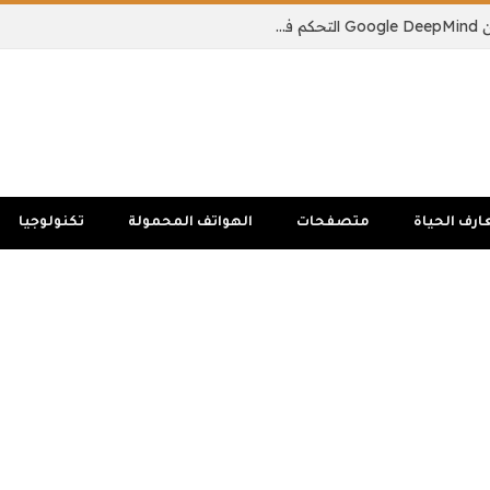
يمكن لنموذج الذكاء الاصطناعي الجديد من Google DeepMind التحكم في جسم الروبوت بالكامل
ارف الحياة
متصفحات
الهواتف المحمولة
تكنولوجيا