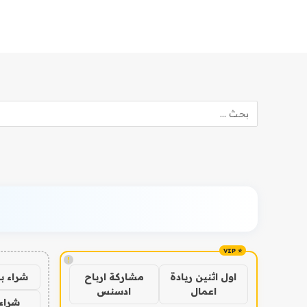
!
شراء ب
اول اثنين ريادة
مشاركة ارباح
اعمال
ادسنس
شراء 