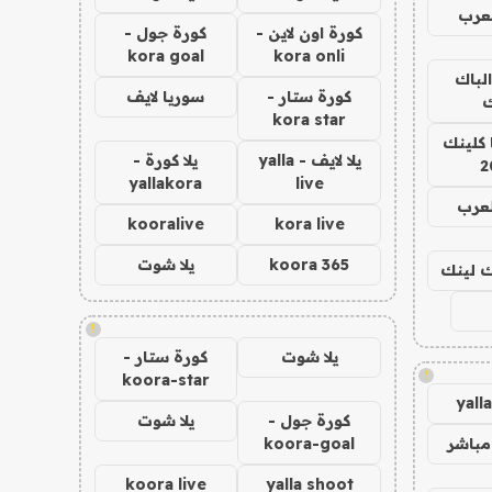
عرب
كورة اون لاين -
كورة جول -
kora goal
kora onli
الباك
كورة ستار -
سوريا لايف
ك
kora star
 كلينك
يلا لايف - yalla
يلا كورة -
2
yallakora
live
لعرب
kooralive
kora live
koora 365
يلا شوت
اك لينك
!
يلا شوت
كورة ستار -
!
koora-star
yall
كورة جول -
يلا شوت
مباشر
koora-goal
koora live
yalla shoot