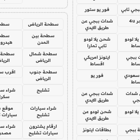
جي تابي
فور يو ستور
4u
شدات ببجي عن
سطحة الرياض
سطح
طريق الايدي
سطحة بين
سطح
ا لودو
شحن يلا لودو
المدن
هيدرو
ساط
تابي تمارا
سطحة شمال
سطحة 
 ببجي
ايتونز امريكي
الرياض
الري
ساط
اقساط
سطحة جنوب
اقرب س
 سعودي
فور يو
الرياض
ساط
تشليح
شراء سي
شدات
شدات ببجي عن
سكرا
جي
طريق الايدي
شراء سيارات
موقع ش
ا لودو
شحن لودو عن
تشليح
سيارات 
طريق الايدي
ارقام يشترون
شراء سي
 ببجي
بطاقات ايتونز
سيارات تشليح
مصدو