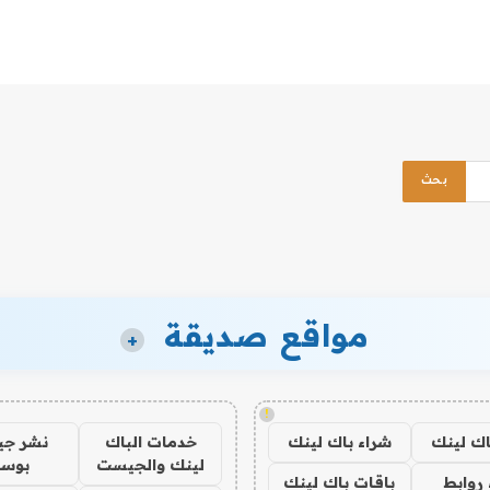
مواقع صديقة
+
!
اك لينك
شراء باك لينك
خدمات الباك
نشر ج
لينك والجيست
بوس
روابط
باقات باك لينك