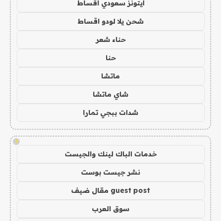
ايتونز سعودي اقساط
شحن يلا لودو اقساط
حناء شعر
حنا
ماتشا
شاي ماتشا
شدات ببجي تمارا
!
خدمات الباك لينك والجيست
نشر جيست بوست
guest post مقال ضيف
سوق العرب