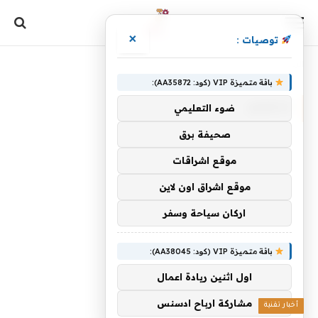
×
توصيات :
الرئيسية
»
تحطيم
باقة متميزة VIP (كود: AA35872):
تحطيم
ضوء التعليمي
صحيفة برق
موقع اشراقات
موقع اشراق اون لاين
اركان سياحة وسفر
باقة متميزة VIP (كود: AA38045):
اول اثنين ريادة اعمال
مشاركة ارباح ادسنس
أخبار تقنية