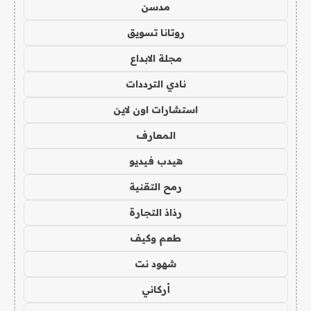
مدسن
روتانا تسويق
مجلة الابداع
نادي الترددات
استشارات اون لاين
المعارف
هيدب فيديو
رمح التقنية
رذاذ التجارة
طعم وكيف
شهود نت
أركاني