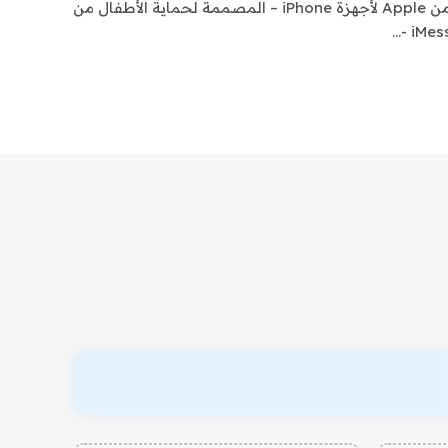
يتم توسيع ميزة أمان الاتصالات من Apple لأجهزة iPhone – المصممة لحماية الأطفال من