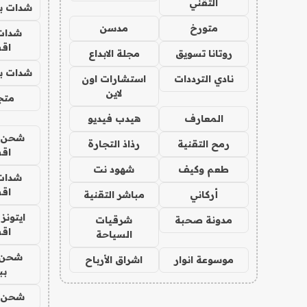
التقني
شدات بب
متورخ
مدسن
شدات
اق
روتانا تسويق
مجلة الابداع
شدات بب
نادي الترددات
استشارات اون
لاين
متجر 
المعارف
هيدب فيديو
شحن يل
رمح التقنية
رذاذ التجارة
اق
طعم وكيف
شهود نت
شدات
اق
أركاني
مباشر التقنية
ايتونز
مدونة صحبة
شرقيات
اق
السياحة
شحن 
موسوعة انوار
اشراق الأرباح
بب
شحن يل