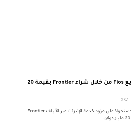
تتطلع Verizon إلى توسيع Fios من خلال شراء Frontier بقيمة 20
0
أبرمت شركة Verizon اتفاقية للاستحواذ على مزود خدمة الإنترنت عبر الألياف Frontier