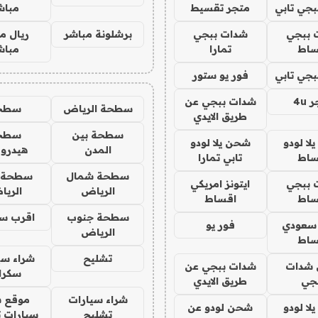
جي تابي
متجر تقسيط
مباش
 ببجي
شدات ببجي
برشلونة مباشر
ريال م
ساط
تمارا
مباش
جي تابي
فور يو ستور
4u
شدات ببجي عن
سطحة الرياض
سطح
طريق الايدي
سطحة بين
سطح
ا لودو
شحن يلا لودو
المدن
هيدرو
ساط
تابي تمارا
سطحة شمال
سطحة 
 ببجي
ايتونز امريكي
الرياض
الري
ساط
اقساط
سطحة جنوب
اقرب س
 سعودي
فور يو
الرياض
ساط
تشليح
شراء سي
شدات
شدات ببجي عن
سكرا
جي
طريق الايدي
شراء سيارات
موقع ش
ا لودو
شحن لودو عن
تشليح
سيارات 