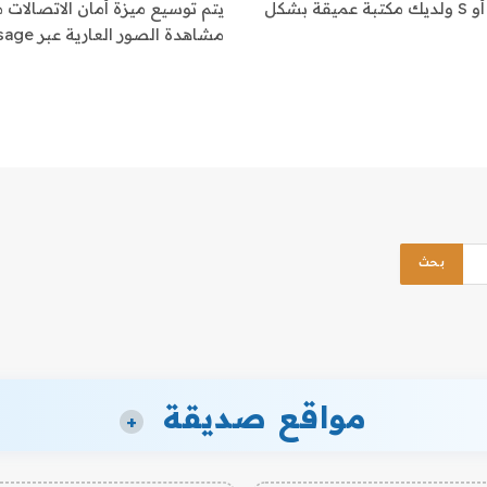
إذا كانت منصة الألعاب الرئيسية لديك هي Xbox Series X أو S ولديك مكتبة عميقة بشكل
مشاهدة الصور العارية عبر iMessage -…
مواقع صديقة
+