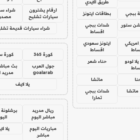
طريق الايدي
ارقام يشترون
شراء سي
 ببجي
بطاقات ايتونز
سيارات تشليح
مصدو
شن ستور
شدات ببجي
شراء سيارات قديمة تشلي
اقساط
 امريكي
ايتونز سعودي
ساط
اقساط
كورة 365
كورة س
ا لودو
حناء شعر
جول العرب
بث مباشر
ساط
goalarab
مدريد ا
نا
ماتشا
يلا لايف
ماتشا
شدات ببجي
تمارا
ريال مدريد
برشلونة 
مباشر اليوم
اليو
مباريات اليوم
يلا لا
مباشر