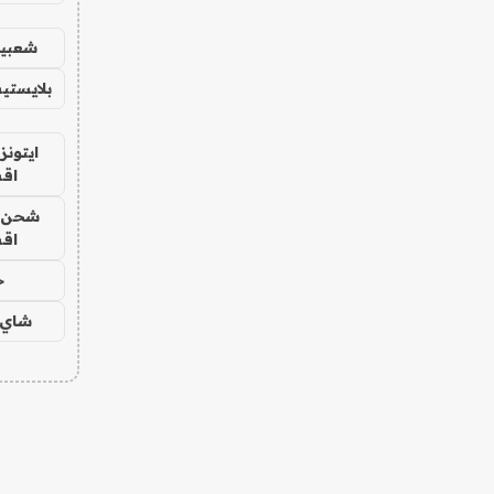
شعبية
بلايستي
ايتونز
اق
شحن يل
اق
ح
شاي 