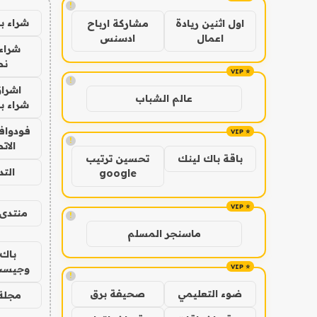
!
شراء ب
اول اثنين ريادة
مشاركة ارباح
اعمال
ادسنس
شراء 
نص
!
اشراق
عالم الشباب
شراء با
فودوافو
!
الات
باقة باك لينك
تحسين ترتيب
الت
google
منتدى 
!
ماسنجر المسلم
باك 
وجيست
!
ضوء التعليمي
صحيفة برق
مجلة 