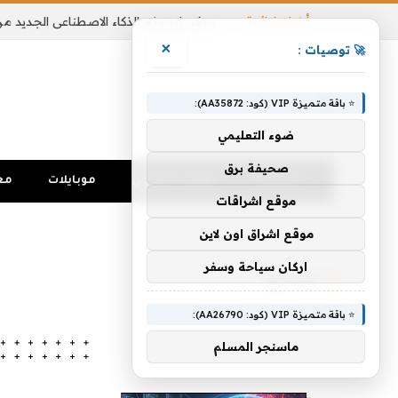
أخبار شائعة
×
🚀 توصيات :
⭐ باقة متميزة VIP (كود: AA35872):
ضوء التعليمي
صحيفة برق
الرئيسية
تواصل اجتماعي
موبايلات
مع
موقع اشراقات
الرئيسية
»
توسيع
موقع اشراق اون لاين
اركان سياحة وسفر
توسيع
⭐ باقة متميزة VIP (كود: AA26790):
ماسنجر المسلم