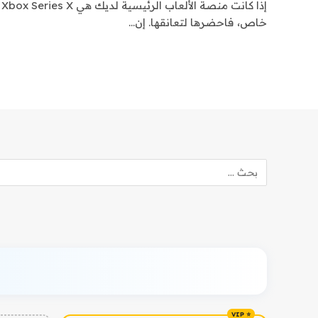
خاص، فاحضرها لتعانقها. إن…