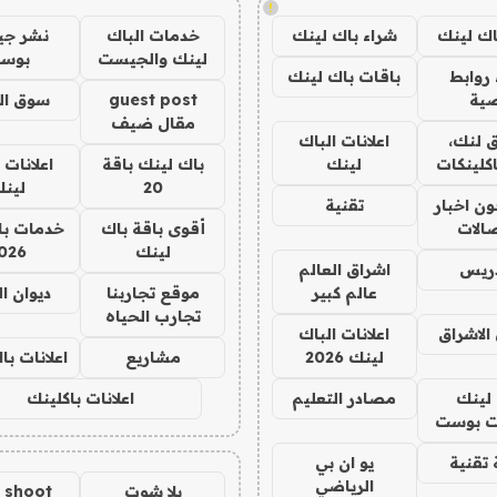
!
اك لينك
شراء باك لينك
خدمات الباك
نشر ج
لينك والجيست
بوس
روابط
باقات باك لينك
ية
guest post
سوق ال
مقال ضيف
 لنك،
اعلانات الباك
كلينكات
لينك
باك لينك باقة
اعلانات 
20
لين
ن اخبار
تقنية
صالات
أقوى باقة باك
خدمات با
لينك
026
دريس
اشراق العالم
عالم كبير
موقع تجاربنا
ديوان ا
تجارب الحياه
الاشراق
اعلانات الباك
لينك 2026
مشاريع
اعلانات ب
لينك
مصادر التعليم
اعلانات باكلينك
 بوست
تقنية
يو ان بي
الرياضي
يلا شوت
a shoot