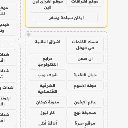
موقع اشراقات
موقع اشراق اون
لاين
موقع
للت
اركان سياحة وسفر
هيدب
وتر
!
مسك الكلمات
اشراق التقنية
في قوقل
شدات
ان سفن
مرابع
اق
التكنولوجيا
شدات
خيال التقنية
شوف ويب
تم
مجلة الاسهم
الشرقية
شدات بب
الاقتصادية
ايتونز
عالم الايفون
مدونة كوكان
اق
صحيفة نهج
كار نيوز
شدات
اق
موقع خبرة
أناقة أنثى