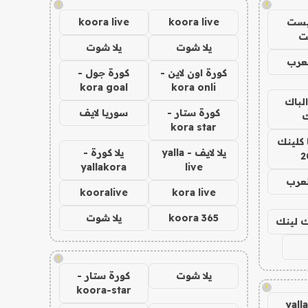
!
!
يست
koora live
koora live
ت
يلا شوت
يلا شوت
عرب
كورة اون لاين -
كورة جول -
kora goal
kora onli
الباك
كورة ستار -
سوريا لايف
ك
kora star
 كلينك
يلا لايف - yalla
يلا كورة -
2
yallakora
live
لعرب
kooralive
kora live
koora 365
يلا شوت
اك لينك
!
يلا شوت
كورة ستار -
!
koora-star
yall