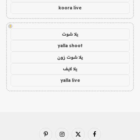
koora live
!
يلا شوت
yalla shoot
يلا شوت زون
يلا لايف
yalla live
فيسبوك
X
الانستغرام
بينتيريست