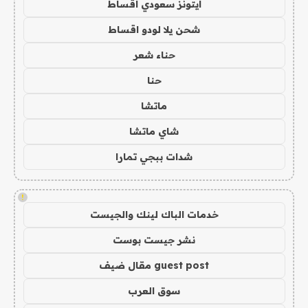
ايتونز سعودي اقساط
شحن يلا لودو اقساط
حناء شعر
حنا
ماتشا
شاي ماتشا
شدات ببجي تمارا
!
خدمات الباك لينك والجيست
نشر جيست بوست
guest post مقال ضيف
سوق العرب