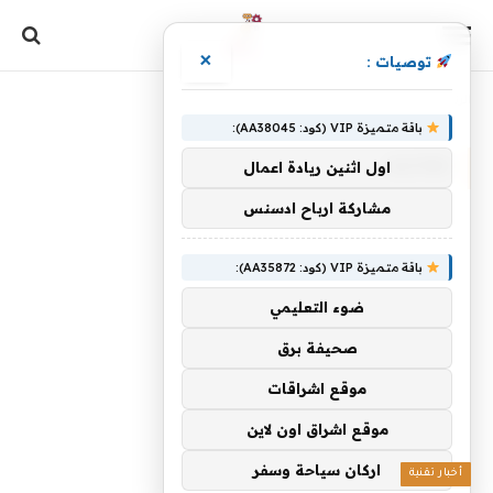
×
توصيات :
الرئيسية
»
حقائبك
باقة متميزة VIP (كود: AA38045):
حقائبك
اول اثنين ريادة اعمال
مشاركة ارباح ادسنس
باقة متميزة VIP (كود: AA35872):
ضوء التعليمي
صحيفة برق
موقع اشراقات
موقع اشراق اون لاين
اركان سياحة وسفر
أخبار تقنية