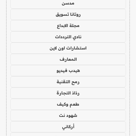
مدسن
روتانا تسويق
مجلة الابداع
نادي الترددات
استشارات اون لاين
المعارف
هيدب فيديو
رمح التقنية
رذاذ التجارة
طعم وكيف
شهود نت
أركاني