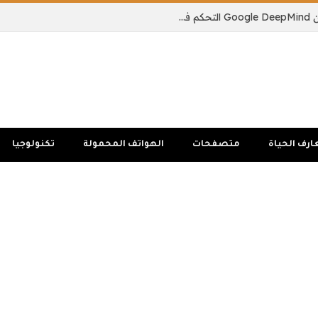
يمكن لنموذج الذكاء الاصطناعي الجديد من Google DeepMind التحكم في جسم الروبوت بالكامل
ارف الحياة
متصفحات
الهواتف المحمولة
تكنولوجيا