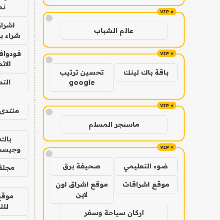
نص
!
اشراق
عالم الشباب
شراء با
فودوافو
!
الات
باقة باك لينك
تحسين ترتيب
الت
google
منتدى 
!
ماسنجر المسلم
باك 
وجيست
!
ضوء التعليمي
صحيفة برق
مجلة 
موقع اشراقات
موقع اشراق اون
لاين
موقع
للت
اركان سياحة وسفر