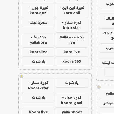
عرب
كورة اون لاين -
كورة جول -
kora goal
kora onli
الباك
كورة ستار -
سوريا لايف
ك
kora star
 كلينك
يلا لايف - yalla
يلا كورة -
2
yallakora
live
لعرب
kooralive
kora live
koora 365
يلا شوت
اك لينك
!
يلا شوت
كورة ستار -
!
koora-star
yall
كورة جول -
يلا شوت
مباشر
koora-goal
koora live
yalla shoot