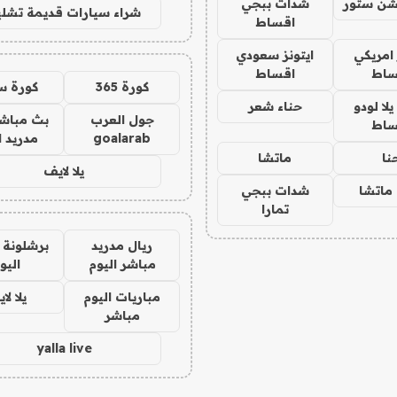
شن ستور
شدات ببجي
شراء سيارات قديمة تشلي
اقساط
 امريكي
ايتونز سعودي
ساط
اقساط
كورة 365
كورة س
ا لودو
حناء شعر
جول العرب
بث مباشر
ساط
goalarab
مدريد ا
نا
ماتشا
يلا لايف
ماتشا
شدات ببجي
تمارا
ريال مدريد
برشلونة 
مباشر اليوم
اليو
مباريات اليوم
يلا لا
مباشر
yalla live