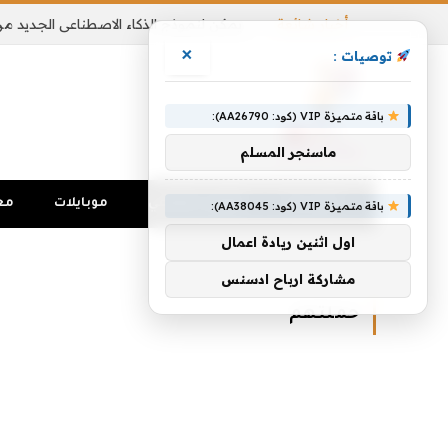
أخبار شائعة
×
توصيات :
باقة متميزة VIP (كود: AA26790):
ماسنجر المسلم
الرئيسية
تواصل اجتماعي
موبايلات
مع
باقة متميزة VIP (كود: AA38045):
اول اثنين ريادة اعمال
الرئيسية
»
حملتهم
مشاركة ارباح ادسنس
حملتهم