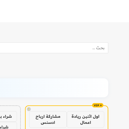
!
شراء ب
اول اثنين ريادة
مشاركة ارباح
اعمال
ادسنس
شراء 