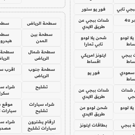
جي تابي
فور يو ستور
4u
شدات ببجي عن
سطحة الرياض
سطح
طريق الايدي
سطحة بين
سطح
ا لودو
شحن يلا لودو
المدن
هيدرو
ساط
تابي تمارا
سطحة شمال
سطحة 
 ببجي
ايتونز امريكي
الرياض
الري
ساط
اقساط
سطحة جنوب
اقرب س
 سعودي
فور يو
الرياض
ساط
تشليح
شراء سي
شدات
شدات ببجي عن
سكرا
جي
طريق الايدي
شراء سيارات
موقع ش
ا لودو
شحن لودو عن
تشليح
سيارات 
طريق الايدي
ارقام يشترون
شراء سي
 ببجي
بطاقات ايتونز
سيارات تشليح
مصدو