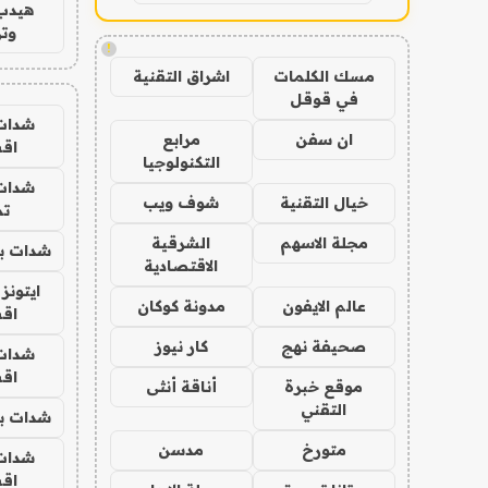
هيدب
وتر
!
مسك الكلمات
اشراق التقنية
في قوقل
شدات
ان سفن
مرابع
اق
التكنولوجيا
شدات
خيال التقنية
شوف ويب
تم
مجلة الاسهم
الشرقية
شدات بب
الاقتصادية
ايتونز
عالم الايفون
مدونة كوكان
اق
صحيفة نهج
كار نيوز
شدات
اق
موقع خبرة
أناقة أنثى
التقني
شدات بب
متورخ
مدسن
شدات
اق