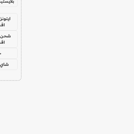
بلايستي
ايتونز
اق
شحن يل
اق
ح
شاي 