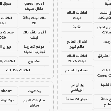
ية
guest post
سوق ال
مقال ضيف
 لنك،
اعلانات الباك
كلينكات
لينك
باك لينك باقة
اعلانات 
20
لين
ن اخبار
تقنية
صالات
أقوى باقة باك
خدمات با
لينك
026
دريس
اشراق العالم
عالم كبير
موقع تجاربنا
ديوان ا
تجارب الحياه
الاشراق
اعلانات الباك
لينك 2026
مشاريع
اعلانات ب
لينك
مصادر التعليم
اعلانات باكلينك
 بوست
تقنية
يو ان بي
الرياضي
يلا شوت
a shoot
 حالة
اخبار 24 ساعة
مباريات اليوم
برشلونة 
عليم
مباشر