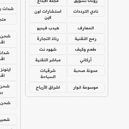
روتانا تسويق
مجلة الابداع
شدات بب
نادي الترددات
استشارات اون
لاين
متجر 
المعارف
هيدب فيديو
شحن يل
رمح التقنية
رذاذ التجارة
اق
طعم وكيف
شهود نت
شدات
اق
أركاني
مباشر التقنية
ايتونز
مدونة صحبة
شرقيات
اق
السياحة
شحن 
موسوعة انوار
اشراق الأرباح
بب
شحن يل
شعبية