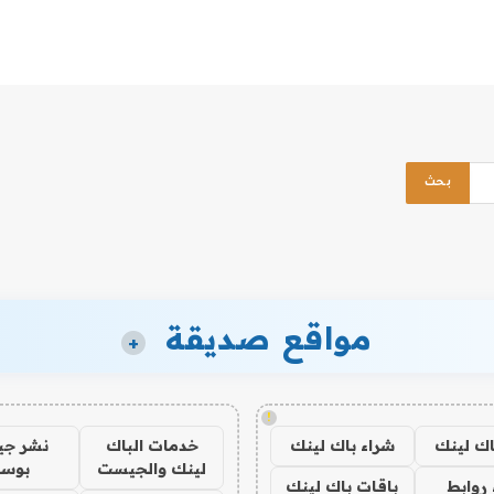
مواقع صديقة
+
!
اك لينك
شراء باك لينك
خدمات الباك
نشر ج
لينك والجيست
بوس
روابط
باقات باك لينك