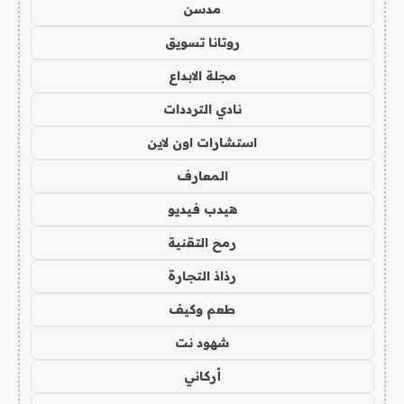
مدسن
روتانا تسويق
مجلة الابداع
نادي الترددات
استشارات اون لاين
المعارف
هيدب فيديو
رمح التقنية
رذاذ التجارة
طعم وكيف
شهود نت
أركاني