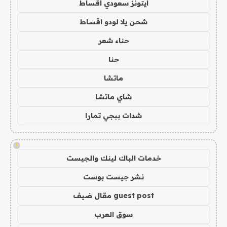
ايتونز سعودي اقساط
شحن يلا لودو اقساط
حناء شعر
حنا
ماتشا
شاي ماتشا
شدات ببجي تمارا
!
خدمات الباك لينك والجيست
نشر جيست بوست
guest post مقال ضيف
سوق العرب