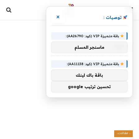
×
توصيات :
الرئيسية
»
ذهبية
باقة متميزة VIP (كود: AA26790):
ذهبية
ماسنجر المسلم
باقة متميزة VIP (كود: AA11138):
باقة باك لينك
تحسين ترتيب google
، مقالات،