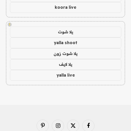
koora live
!
يلا شوت
yalla shoot
يلا شوت زون
يلا لايف
yalla live
فيسبوك
X
الانستغرام
بينتيريست