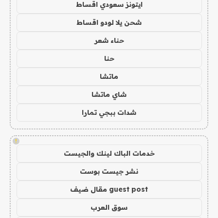
ايتونز سعودي اقساط
شحن يلا لودو اقساط
حناء شعر
حنا
ماتشا
شاي ماتشا
شدات ببجي تمارا
!
خدمات الباك لينك والجيست
نشر جيست بوست
guest post مقال ضيف
سوق العرب