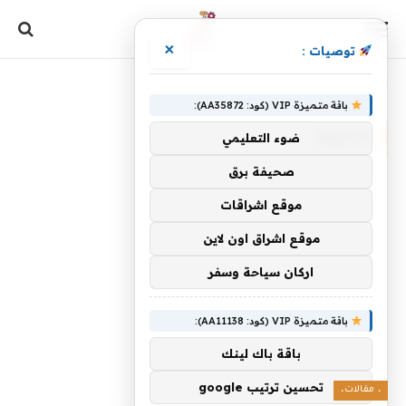
×
توصيات :
الرئيسية
»
عدسته
باقة متميزة VIP (كود: AA35872):
عدسته
ضوء التعليمي
صحيفة برق
موقع اشراقات
موقع اشراق اون لاين
اركان سياحة وسفر
باقة متميزة VIP (كود: AA11138):
باقة باك لينك
تحسين ترتيب google
، مقالات،