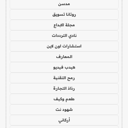
مدسن
روتانا تسويق
مجلة الابداع
نادي الترددات
استشارات اون لاين
المعارف
هيدب فيديو
رمح التقنية
رذاذ التجارة
طعم وكيف
شهود نت
أركاني