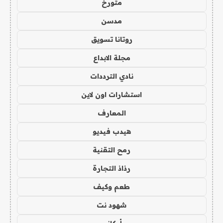
متورخ
مدسن
روتانا تسويق
مجلة الابداع
نادي الترددات
استشارات اون لاين
المعارف
هيدب فيديو
رمح التقنية
رذاذ التجارة
طعم وكيف
شهود نت