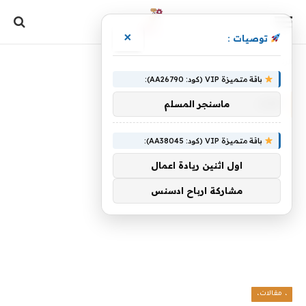
×
توصيات :
الرئيسية
»
قرار
باقة متميزة VIP (كود: AA26790):
قرار
ماسنجر المسلم
باقة متميزة VIP (كود: AA38045):
اول اثنين ريادة اعمال
مشاركة ارباح ادسنس
، مقالات،