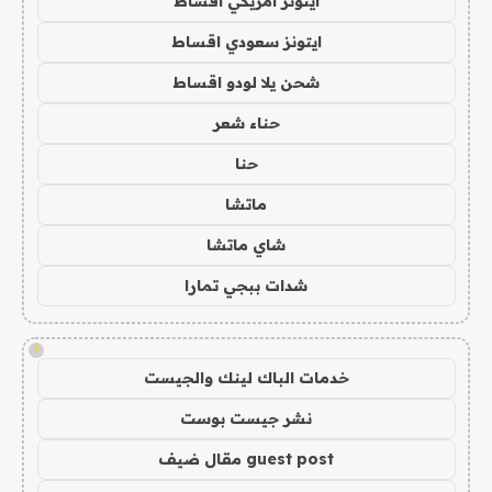
ايتونز امريكي اقساط
ايتونز سعودي اقساط
شحن يلا لودو اقساط
حناء شعر
حنا
ماتشا
شاي ماتشا
شدات ببجي تمارا
!
خدمات الباك لينك والجيست
نشر جيست بوست
guest post مقال ضيف