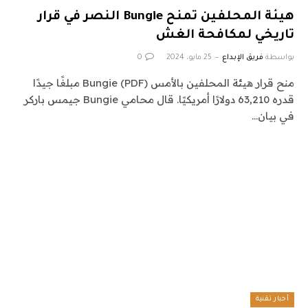
هيئة المحلفين تمنح Bungie النصر في قرار
تاريخي لمكافحة الغش
بواسطة
فريق الإبداع
25 مايو، 2024
0
منح قرار هيئة المحلفين بالأمس Bungie (PDF) مبلغًا جيدًا
قدره 63,210 دولارًا أمريكيًا. قال محامي Bungie جيمس باركر
في بيان…
أخبار تقنية