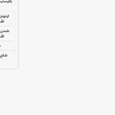
بلايستي
ايتونز
اق
شحن يل
اق
ح
شاي 