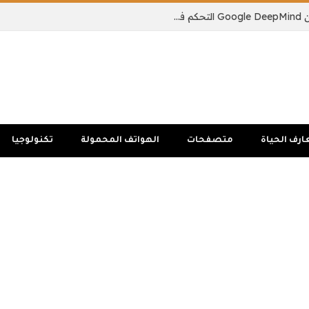
يمكن لنموذج الذكاء الاصطناعي الجديد من Google DeepMind التحكم في جسم الروبوت بالكامل
ارف الحياة
متصفحات
الهواتف المحمولة
تكنولوجيا