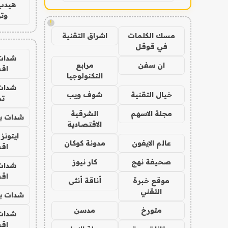
هيدب
وتر
!
مسك الكلمات
اشراق التقنية
في قوقل
شدات
ان سفن
مرابع
اق
التكنولوجيا
شدات
خيال التقنية
شوف ويب
تم
مجلة الاسهم
الشرقية
شدات بب
الاقتصادية
ايتونز
عالم الايفون
مدونة كوكان
اق
صحيفة نهج
كار نيوز
شدات
اق
موقع خبرة
أناقة أنثى
التقني
شدات بب
متورخ
مدسن
شدات
اق