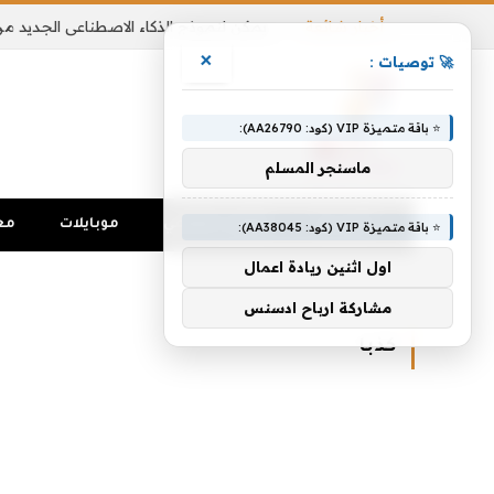
أخبار شائعة
×
🚀 توصيات :
⭐ باقة متميزة VIP (كود: AA26790):
ماسنجر المسلم
الرئيسية
تواصل اجتماعي
موبايلات
مع
⭐ باقة متميزة VIP (كود: AA38045):
اول اثنين ريادة اعمال
الرئيسية
»
كذبا
مشاركة ارباح ادسنس
كذبا