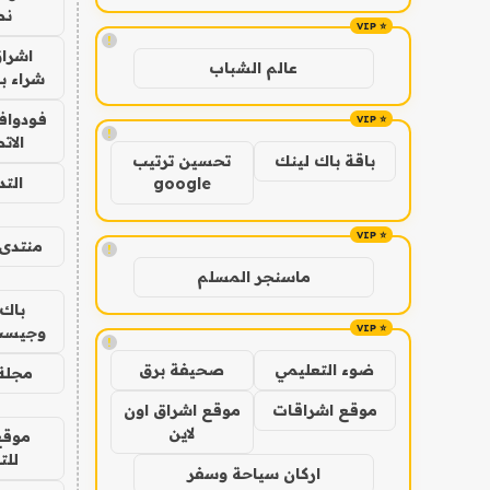
نص
!
اشراق
عالم الشباب
شراء با
فودوافو
!
الات
باقة باك لينك
تحسين ترتيب
الت
google
منتدى 
!
ماسنجر المسلم
باك 
وجيست
!
ضوء التعليمي
صحيفة برق
مجلة 
موقع اشراقات
موقع اشراق اون
لاين
موقع
للت
اركان سياحة وسفر