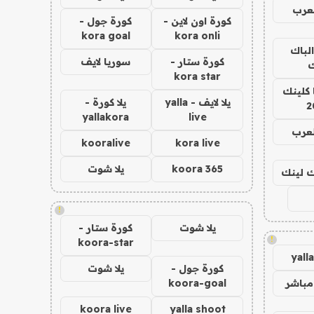
عرب
كورة اون لاين -
كورة جول -
kora goal
kora onli
الباك
كورة ستار -
سوريا لايف
ك
kora star
 كلينك
يلا لايف - yalla
يلا كورة -
2
yallakora
live
لعرب
kooralive
kora live
koora 365
يلا شوت
اك لينك
!
يلا شوت
كورة ستار -
!
koora-star
yall
كورة جول -
يلا شوت
مباشر
koora-goal
koora live
yalla shoot