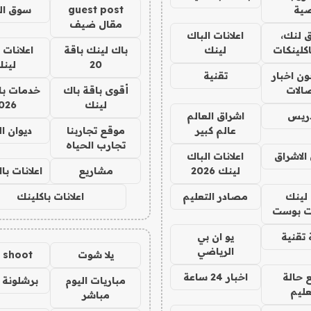
ية
guest post
سوق ال
مقال ضيف
 لنك،
اعلانات الباك
كلينكات
لينك
باك لينك باقة
اعلانات 
20
لين
ن اخبار
تقنية
صالات
أقوى باقة باك
خدمات با
لينك
026
دريس
اشراق العالم
عالم كبير
موقع تجاربنا
ديوان ا
تجارب الحياه
الاشراق
اعلانات الباك
لينك 2026
مشاريع
اعلانات ب
لينك
مصادر التعليم
اعلانات باكلينك
 بوست
تقنية
يو ان بي
الرياضي
يلا شوت
a shoot
 حالة
اخبار 24 ساعة
مباريات اليوم
برشلونة 
عليم
مباشر