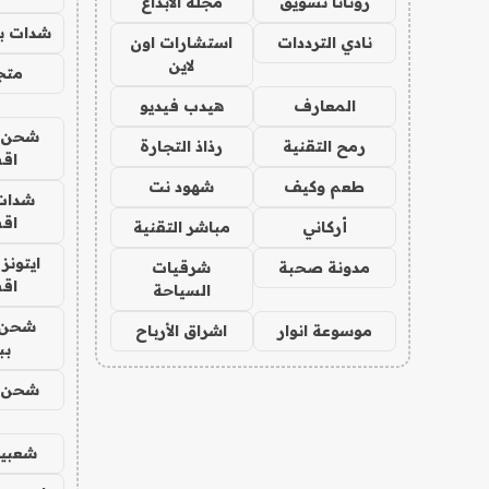
روتانا تسويق
مجلة الابداع
شدات بب
نادي الترددات
استشارات اون
لاين
متجر 
المعارف
هيدب فيديو
شحن يل
رمح التقنية
رذاذ التجارة
اق
طعم وكيف
شهود نت
شدات
اق
أركاني
مباشر التقنية
ايتونز
مدونة صحبة
شرقيات
اق
السياحة
شحن 
موسوعة انوار
اشراق الأرباح
بب
شحن يل
شعبية