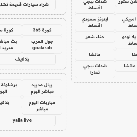
شن ستور
شدات ببجي
شراء سيارات قديمة تشلي
اقساط
 امريكي
ايتونز سعودي
ساط
اقساط
كورة 365
كورة س
ا لودو
حناء شعر
جول العرب
بث مباشر
ساط
goalarab
مدريد ا
نا
ماتشا
يلا لايف
ماتشا
شدات ببجي
تمارا
ريال مدريد
برشلونة 
مباشر اليوم
اليو
مباريات اليوم
يلا لا
مباشر
yalla live