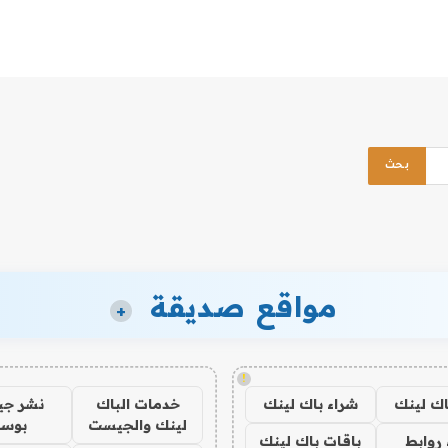
مواقع صديقة
+
!
اك لينك
شراء باك لينك
خدمات الباك
نشر ج
لينك والجيست
بوس
روابط
باقات باك لينك