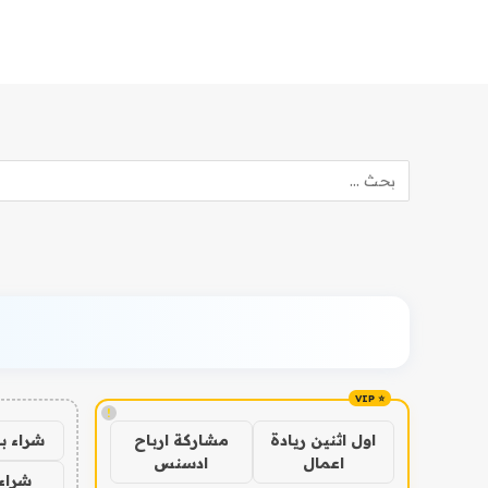
!
شراء ب
اول اثنين ريادة
مشاركة ارباح
اعمال
ادسنس
شراء 