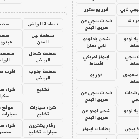
جي تابي
فور يو ستور
4u
شدات ببجي عن
سطحة الرياض
سطح
طريق الايدي
سطحة بين
سطح
ا لودو
شحن يلا لودو
المدن
هيدرو
ساط
تابي تمارا
سطحة شمال
سطحة 
 ببجي
ايتونز امريكي
الرياض
الري
ساط
اقساط
سطحة جنوب
اقرب س
 سعودي
فور يو
الرياض
ساط
تشليح
شراء سي
شدات
شدات ببجي عن
سكرا
جي
طريق الايدي
شراء سيارات
موقع ش
ا لودو
شحن لودو عن
تشليح
سيارات 
طريق الايدي
ارقام يشترون
شراء سي
 ببجي
بطاقات ايتونز
سيارات تشليح
مصدو