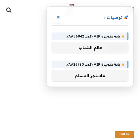
×
توصيات :
الرئيسية
»
للتنفيذ
باقة متميزة VIP (كود: AA86842):
للتنفيذ
عالم الشباب
باقة متميزة VIP (كود: AA26790):
ماسنجر المسلم
، مقالات،