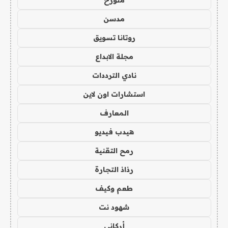
متورخ
مدسن
روتانا تسويق
مجلة الابداع
نادي الترددات
استشارات اون لاين
المعارف
هيدب فيديو
رمح التقنية
رذاذ التجارة
طعم وكيف
شهود نت
أركاني