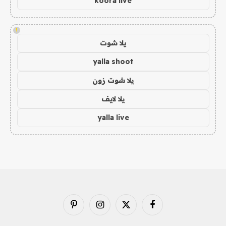
koora live
!
يلا شوت
yalla shoot
يلا شوت زون
يلا لايف
yalla live
فيسبوك
X
الانستغرام
بينتيريست
(Twitter)