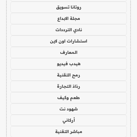
روتانا تسويق
مجلة الابداع
نادي الترددات
استشارات اون لاين
المعارف
هيدب فيديو
رمح التقنية
رذاذ التجارة
طعم وكيف
شهود نت
أركاني
مباشر التقنية