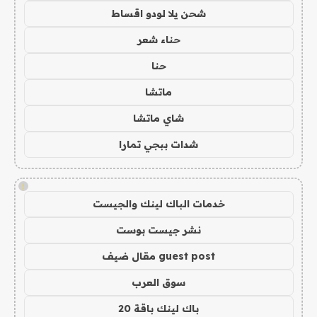
شحن يلا لودو اقساط
حناء شعر
حنا
ماتشا
شاي ماتشا
شدات ببجي تمارا
!
خدمات الباك لينك والجيست
نشر جيست بوست
guest post مقال ضيف
سوق العرب
باك لينك باقة 20