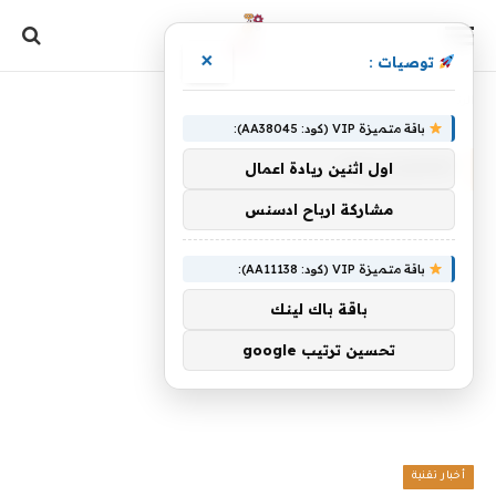
×
توصيات :
الرئيسية
»
للمليارديرات
باقة متميزة VIP (كود: AA38045):
للمليارديرات
اول اثنين ريادة اعمال
مشاركة ارباح ادسنس
باقة متميزة VIP (كود: AA11138):
باقة باك لينك
تحسين ترتيب google
أخبار تقنية