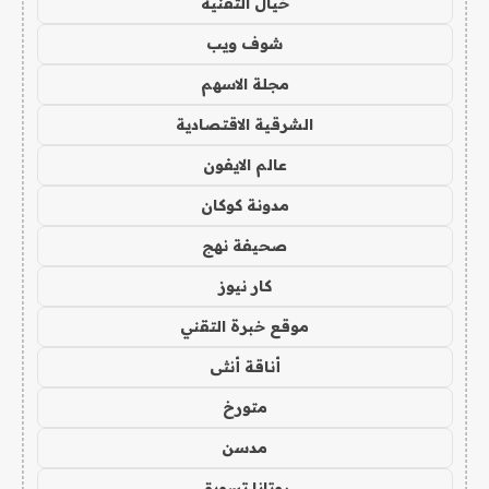
خيال التقنية
شوف ويب
مجلة الاسهم
الشرقية الاقتصادية
عالم الايفون
مدونة كوكان
صحيفة نهج
كار نيوز
موقع خبرة التقني
أناقة أنثى
متورخ
مدسن
روتانا تسويق