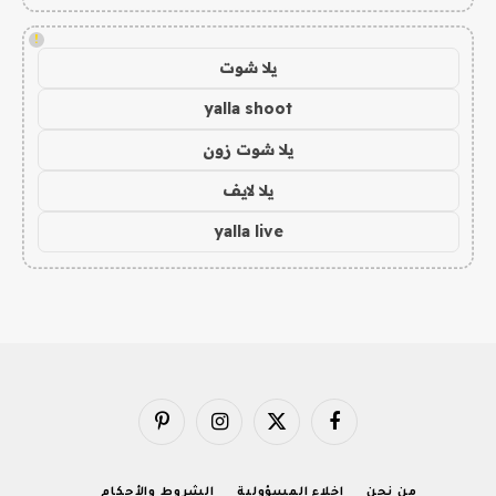
!
يلا شوت
yalla shoot
يلا شوت زون
يلا لايف
yalla live
فيسبوك
X
الانستغرام
بينتيريست
(Twitter)
من نحن
إخلاء المسؤولية
الشروط والأحكام