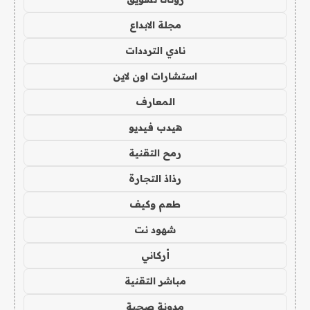
مجلة الابداع
نادي الترددات
استشارات اون لاين
المعارف
هيدب فيديو
رمح التقنية
رذاذ التجارة
طعم وكيف
شهود نت
أركاني
مباشر التقنية
مدونة صحبة