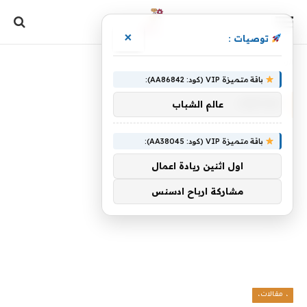
×
توصيات :
الرئيسية
»
لهاتفك
باقة متميزة VIP (كود: AA86842):
لهاتفك
عالم الشباب
باقة متميزة VIP (كود: AA38045):
اول اثنين ريادة اعمال
مشاركة ارباح ادسنس
، مقالات،