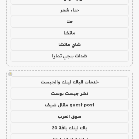
حناء شعر
حنا
ماتشا
شاي ماتشا
شدات ببجي تمارا
!
خدمات الباك لينك والجيست
نشر جيست بوست
guest post مقال ضيف
سوق العرب
باك لينك باقة 20