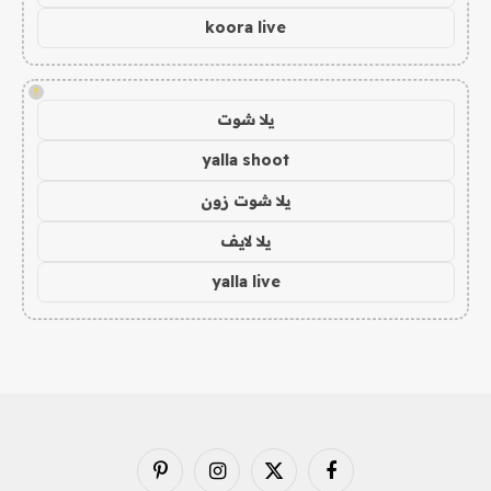
koora live
!
يلا شوت
yalla shoot
يلا شوت زون
يلا لايف
yalla live
فيسبوك
X
الانستغرام
بينتيريست