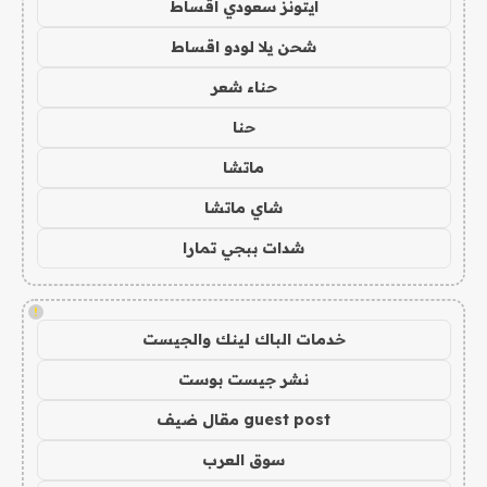
ايتونز سعودي اقساط
شحن يلا لودو اقساط
حناء شعر
حنا
ماتشا
شاي ماتشا
شدات ببجي تمارا
!
خدمات الباك لينك والجيست
نشر جيست بوست
guest post مقال ضيف
سوق العرب