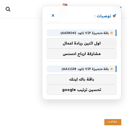
×
توصيات :
الرئيسية
»
مراعاة
باقة متميزة VIP (كود: AA38045):
مراعاة
اول اثنين ريادة اعمال
مشاركة ارباح ادسنس
باقة متميزة VIP (كود: AA11138):
باقة باك لينك
تحسين ترتيب google
، مقالات،