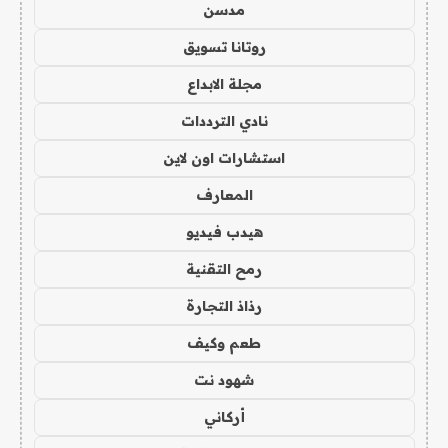
مدسن
روتانا تسويق
مجلة الابداع
نادي الترددات
استشارات اون لاين
المعارف
هيدب فيديو
رمح التقنية
رذاذ التجارة
طعم وكيف
شهود نت
أركاني