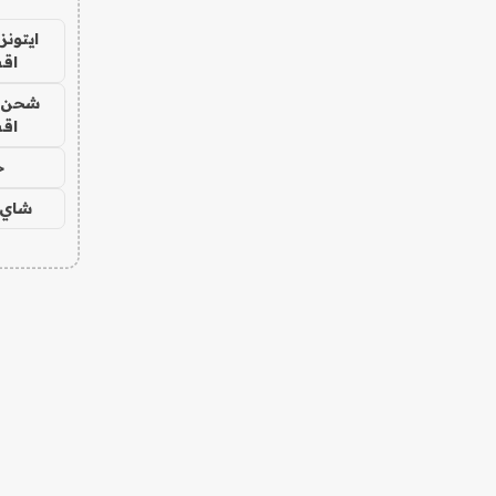
ايتونز
اق
شحن يل
اق
ح
شاي 