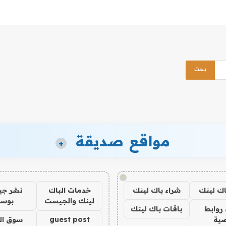
مواقع صديقة
+
!
اك لينك
شراء باك لينك
خدمات الباك
نشر ج
لينك والجيست
بوس
روابط
باقات باك لينك
ية
guest post
سوق ال