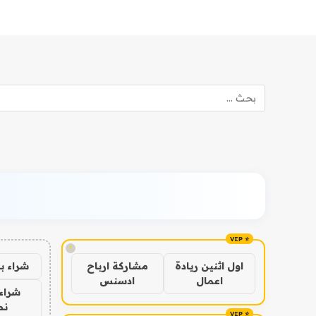
!
شراء ب
اول اثنين ريادة
مشاركة ارباح
اعمال
ادسنس
شراء 
نص