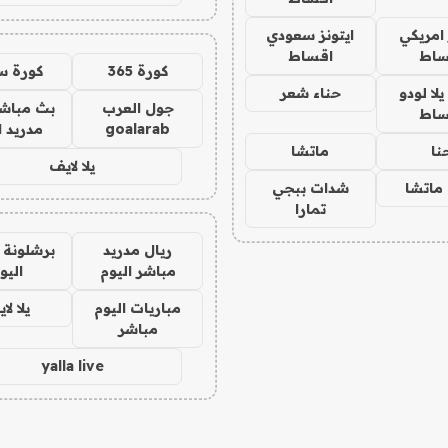
 امريكي
ايتونز سعودي
ساط
اقساط
كورة 365
كورة س
ا لودو
حناء شعر
جول العرب
بث مباشر
ساط
goalarab
مدريد ا
نا
ماتشا
يلا لايف
ماتشا
شدات ببجي
تمارا
ريال مدريد
برشلونة 
مباشر اليوم
اليو
مباريات اليوم
يلا لا
مباشر
yalla live