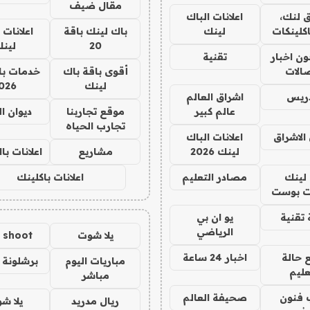
مقال ضيف
 لنك،
اعلانات الباك
كلينكات
لينك
باك لينك باقة
اعلانات 
20
لين
ن اخبار
تقنية
صالات
أقوى باقة باك
خدمات با
لينك
026
دريس
اشراق العالم
عالم كبير
موقع تجاربنا
ديوان ا
تجارب الحياه
الاشراق
اعلانات الباك
لينك 2026
مشاريع
اعلانات ب
لينك
مصادر التعليم
اعلانات باكلينك
 بوست
تقنية
يو ان بي
الرياضي
يلا شوت
a shoot
 حالة
اخبار 24 ساعة
مباريات اليوم
برشلونة 
عليم
مباشر
 فنون
صحيفة العالم
ريال مدريد
يلا ش