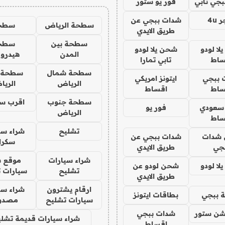
جي تابي
فور يو ستور
4u
شدات ببجي عن
سطحة الرياض
سطح
طريق الايدي
سطحة بين
سطح
ا لودو
شحن يلا لودو
المدن
هيدرو
ساط
تابي تمارا
سطحة شمال
سطحة 
 ببجي
ايتونز امريكي
الرياض
الري
ساط
اقساط
سطحة جنوب
اقرب س
 سعودي
فور يو
الرياض
ساط
تشليح
شراء سي
شدات
شدات ببجي عن
سكرا
جي
طريق الايدي
شراء سيارات
موقع ش
ا لودو
شحن لودو عن
تشليح
سيارات 
طريق الايدي
ارقام يشترون
شراء سي
 ببجي
بطاقات ايتونز
سيارات تشليح
مصدو
شن ستور
شدات ببجي
شراء سيارات قديمة تشلي
اقساط