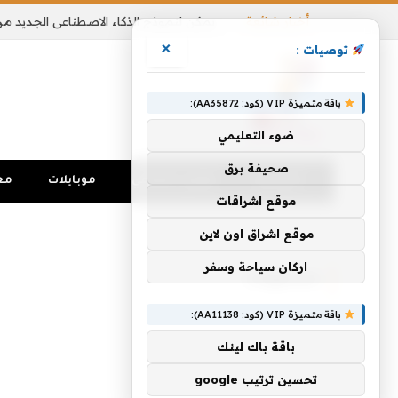
أخبار شائعة
×
توصيات :
باقة متميزة VIP (كود: AA35872):
ضوء التعليمي
صحيفة برق
الرئيسية
تواصل اجتماعي
موبايلات
مع
موقع اشراقات
الرئيسية
»
مستويات
موقع اشراق اون لاين
اركان سياحة وسفر
مستويات
باقة متميزة VIP (كود: AA11138):
باقة باك لينك
تحسين ترتيب google