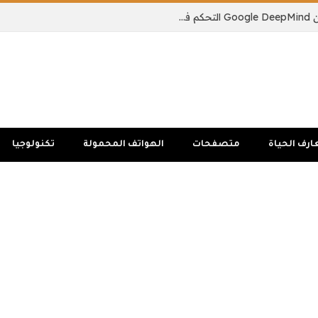
يمكن لنموذج الذكاء الاصطناعي الجديد من Google DeepMind التحكم في جسم الروبوت بالكامل
ارف الحياة
متصفحات
الهواتف المحمولة
تكنولوجيا