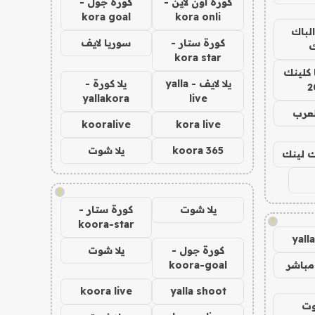
كورة اون لاين -
كورة جول -
kora goal
kora onli
الباك
كورة ستار -
سوريا لايف
ك
kora star
 كلينك
يلا لايف - yalla
يلا كورة -
2
yallakora
live
لعرب
kooralive
kora live
koora 365
يلا شوت
اك لينك
!
يلا شوت
كورة ستار -
!
koora-star
yall
كورة جول -
يلا شوت
مباشر
koora-goal
koora live
yalla shoot
وت