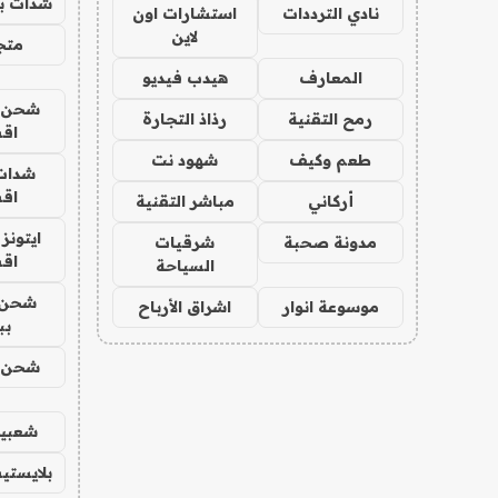
شدات بب
نادي الترددات
استشارات اون
لاين
متجر 
المعارف
هيدب فيديو
شحن يل
رمح التقنية
رذاذ التجارة
اق
طعم وكيف
شهود نت
شدات
اق
أركاني
مباشر التقنية
ايتونز
مدونة صحبة
شرقيات
اق
السياحة
شحن 
موسوعة انوار
اشراق الأرباح
بب
شحن يل
شعبية
بلايستي