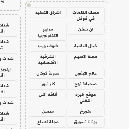
وتر
!
مسك الكلمات
اشراق التقنية
في قوقل
شدات
ان سفن
مرابع
اق
التكنولوجيا
شدات
خيال التقنية
شوف ويب
تم
مجلة الاسهم
الشرقية
شدات بب
الاقتصادية
ايتونز
عالم الايفون
مدونة كوكان
اق
صحيفة نهج
كار نيوز
شدات
اق
موقع خبرة
أناقة أنثى
التقني
شدات بب
متورخ
مدسن
شدات
اق
روتانا تسويق
مجلة الابداع