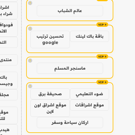
!
اشراق
عالم الشباب
شراء با
فودوافو
!
الات
باقة باك لينك
تحسين ترتيب
الت
google
منتدى 
!
ماسنجر المسلم
باك 
وجيست
!
ضوء التعليمي
صحيفة برق
مجلة 
موقع اشراقات
موقع اشراق اون
لاين
موقع
للت
اركان سياحة وسفر
هيدب