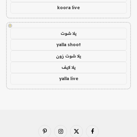
koora live
!
يلا شوت
yalla shoot
يلا شوت زون
يلا لايف
yalla live
فيسبوك
X
الانستغرام
بينتيريست