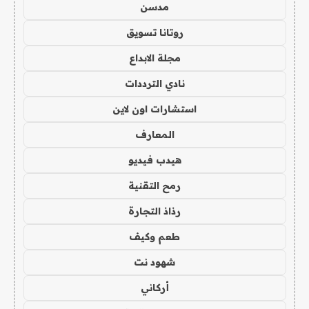
مدسن
روتانا تسويق
مجلة الابداع
نادي الترددات
استشارات اون لاين
المعارف
هيدب فيديو
رمح التقنية
رذاذ التجارة
طعم وكيف
شهود نت
أركاني