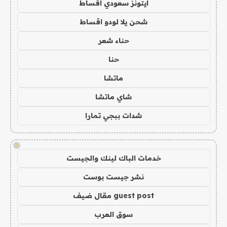
ايتونز سعودي اقساط
شحن يلا لودو اقساط
حناء شعر
حنا
ماتشا
شاي ماتشا
شدات ببجي تمارا
!
خدمات الباك لينك والجيست
نشر جيست بوست
guest post مقال ضيف
سوق العرب