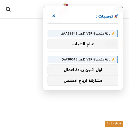
×
توصيات :
الرئيسية
»
منزلي
باقة متميزة VIP (كود: AA86842):
منزلي
عالم الشباب
باقة متميزة VIP (كود: AA38045):
اول اثنين ريادة اعمال
مشاركة ارباح ادسنس
أخبار تقنية