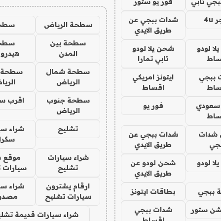
جي تابي
فور يو ستور
4u
شدات ببجي عن
سطحة الرياض
سطح
طريق الايدي
سطحة بين
سطح
ا لودو
شحن يلا لودو
المدن
هيدرو
ساط
تابي تمارا
سطحة شمال
سطحة 
 ببجي
ايتونز امريكي
الرياض
الري
ساط
اقساط
سطحة جنوب
اقرب س
 سعودي
فور يو
الرياض
ساط
تشليح
شراء سي
شدات
شدات ببجي عن
سكرا
جي
طريق الايدي
شراء سيارات
موقع ش
ا لودو
شحن لودو عن
تشليح
سيارات 
طريق الايدي
ارقام يشترون
شراء سي
 ببجي
بطاقات ايتونز
سيارات تشليح
مصدو
شن ستور
شدات ببجي
شراء سيارات قديمة تشلي
اقساط