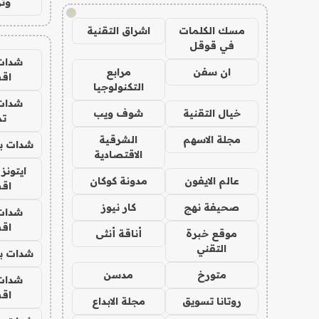
وتر
!
مسك الكلمات
اشراق التقنية
في قوقل
شدات
ان سفن
مرابع
اق
التكنولوجيا
شدات
خيال التقنية
شوف ويب
تم
مجلة الاسهم
الشرقية
شدات بب
الاقتصادية
ايتونز
عالم الايفون
مدونة كوكان
اق
صحيفة نهج
كار نيوز
شدات
اق
موقع خبرة
أناقة أنثى
التقني
شدات بب
متورخ
مدسن
شدات
اق
روتانا تسويق
مجلة الابداع