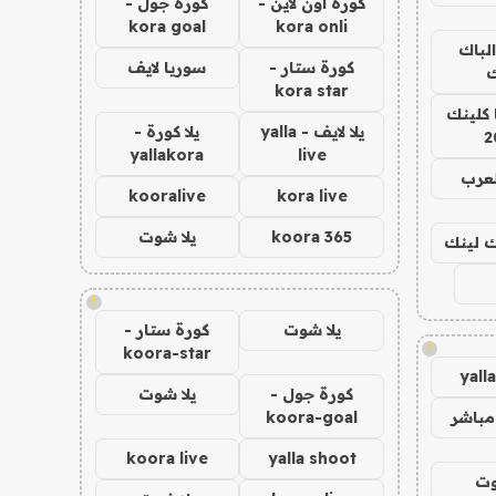
كورة اون لاين -
كورة جول -
kora goal
kora onli
الباك
كورة ستار -
سوريا لايف
ك
kora star
 كلينك
يلا لايف - yalla
يلا كورة -
2
yallakora
live
لعرب
kooralive
kora live
koora 365
يلا شوت
اك لينك
!
يلا شوت
كورة ستار -
!
koora-star
yall
كورة جول -
يلا شوت
مباشر
koora-goal
koora live
yalla shoot
وت