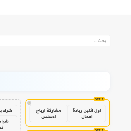
!
شراء ب
اول اثنين ريادة
مشاركة ارباح
اعمال
ادسنس
شراء 
نص