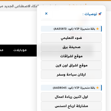
أخبار شائعة
×
توصيات :
باقة متميزة VIP (كود: AA35872):
ضوء التعليمي
صحيفة برق
الرئيسية
تواصل اجتماعي
موبايلات
مع
موقع اشراقات
الرئيسية
»
والحزم
موقع اشراق اون لاين
اركان سياحة وسفر
والحزم
باقة متميزة VIP (كود: AA38045):
اول اثنين ريادة اعمال
مشاركة ارباح ادسنس