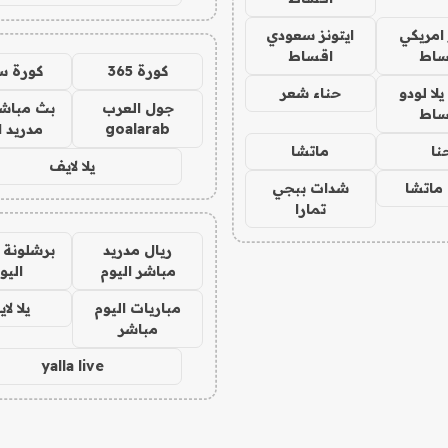
 امريكي
ايتونز سعودي
ساط
اقساط
كورة 365
كورة س
ا لودو
حناء شعر
جول العرب
بث مباشر
ساط
goalarab
مدريد ا
نا
ماتشا
يلا لايف
ماتشا
شدات ببجي
تمارا
ريال مدريد
برشلونة 
مباشر اليوم
اليو
مباريات اليوم
يلا لا
مباشر
yalla live