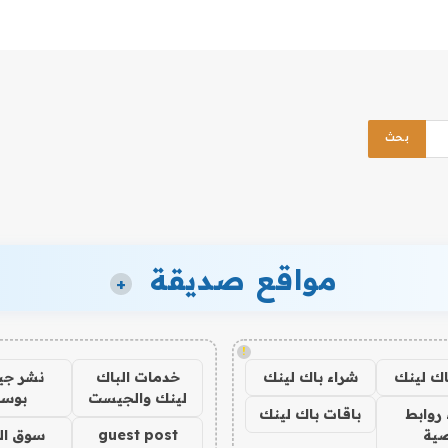
مواقع صديقة
+
!
اك لينك
شراء باك لينك
خدمات الباك
نشر ج
لينك والجيست
بوس
روابط
باقات باك لينك
ية
guest post
سوق ال