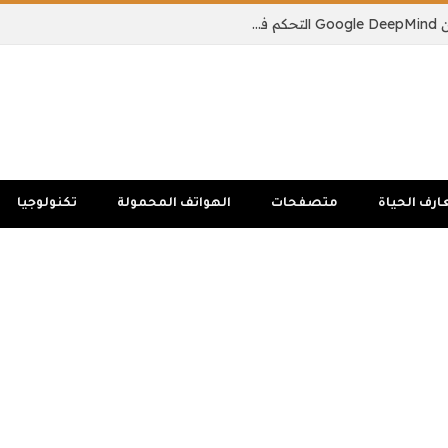
يمكن لنموذج الذكاء الاصطناعي الجديد من Google DeepMind التحكم في جسم الروبوت بالكامل
ارف الحياة
متصفحات
الهواتف المحمولة
تكنولوجيا