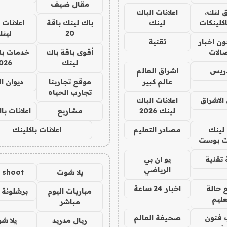
مقال ضيف
 لنك،
اعلانات الباك
كلينكات
لينك
باك لينك باقة
اعلانات 
20
لين
ن اخبار
تقنية
صالات
أقوى باقة باك
خدمات با
لينك
026
دريس
اشراق العالم
عالم كبير
موقع تجاربنا
ديوان ا
تجارب الحياه
الاشراق
اعلانات الباك
لينك 2026
مشاريع
اعلانات ب
لينك
مصادر التعليم
اعلانات باكلينك
 بوست
تقنية
يو ان بي
الرياضي
يلا شوت
a shoot
 حالة
اخبار 24 ساعة
مباريات اليوم
برشلونة 
عليم
مباشر
 فنون
صحيفة العالم
ريال مدريد
يلا ش