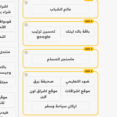
!
اشراق
عالم الشباب
شراء با
فودوافو
!
الات
باقة باك لينك
تحسين ترتيب
الت
google
منتدى 
!
ماسنجر المسلم
باك 
وجيست
!
ضوء التعليمي
صحيفة برق
مجلة 
موقع اشراقات
موقع اشراق اون
لاين
موقع
للت
اركان سياحة وسفر
هيدب