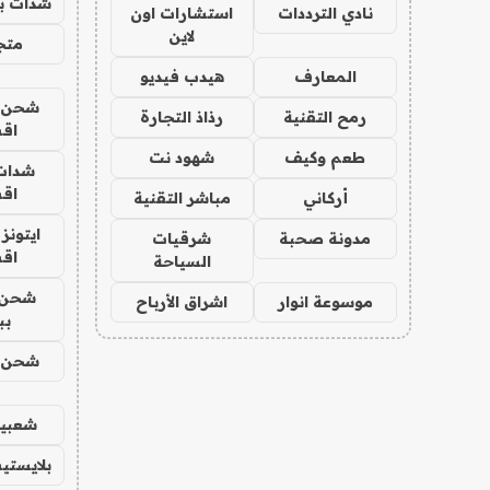
شدات بب
نادي الترددات
استشارات اون
لاين
متجر 
المعارف
هيدب فيديو
شحن يل
رمح التقنية
رذاذ التجارة
اق
طعم وكيف
شهود نت
شدات
اق
أركاني
مباشر التقنية
ايتونز
مدونة صحبة
شرقيات
اق
السياحة
شحن 
موسوعة انوار
اشراق الأرباح
بب
شحن يل
شعبية
بلايستي