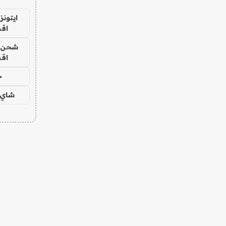
ايتونز
اق
شحن يل
اق
ح
شاي 