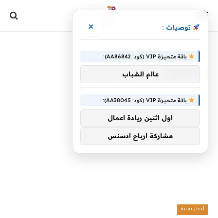
×
توصيات :
الرئيسية
»
والقهوة
باقة متميزة VIP (كود: AA86842):
والقهوة
عالم الشباب
باقة متميزة VIP (كود: AA38045):
اول اثنين ريادة اعمال
مشاركة ارباح ادسنس
أخبار تقنية