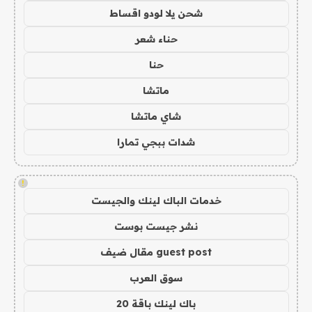
شحن يلا لودو اقساط
حناء شعر
حنا
ماتشا
شاي ماتشا
شدات ببجي تمارا
!
خدمات الباك لينك والجيست
نشر جيست بوست
guest post مقال ضيف
سوق العرب
باك لينك باقة 20