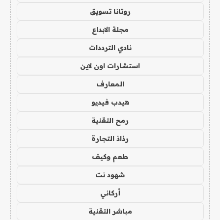
روتانا تسويق
مجلة الابداع
نادي الترددات
استشارات اون لاين
المعارف
هيدب فيديو
رمح التقنية
رذاذ التجارة
طعم وكيف
شهود نت
أركاني
مباشر التقنية