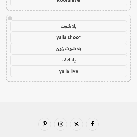
koora live
!
يلا شوت
yalla shoot
يلا شوت زون
يلا لايف
yalla live
فيسبوك
X
الانستغرام
بينتيريست
(Twitter)