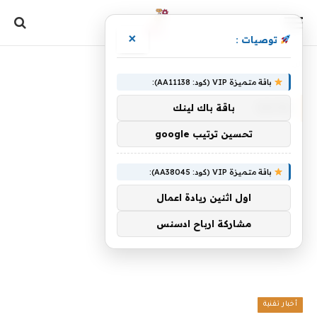
×
توصيات :
الرئيسية
»
وحدود
باقة متميزة VIP (كود: AA11138):
وحدود
باقة باك لينك
تحسين ترتيب google
باقة متميزة VIP (كود: AA38045):
اول اثنين ريادة اعمال
مشاركة ارباح ادسنس
أخبار تقنية