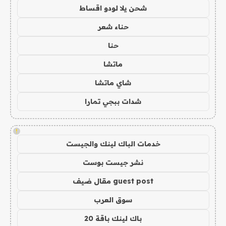
شحن يلا لودو اقساط
حناء شعر
حنا
ماتشا
شاي ماتشا
شدات ببجي تمارا
!
خدمات الباك لينك والجيست
نشر جيست بوست
guest post مقال ضيف
سوق العرب
باك لينك باقة 20