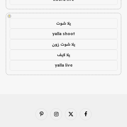
!
يلا شوت
yalla shoot
يلا شوت زون
يلا لايف
yalla live
فيسبوك
X
الانستغرام
بينتيريست
(Twitter)