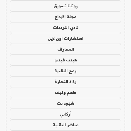
روتانا تسويق
مجلة الابداع
نادي الترددات
استشارات اون لاين
المعارف
هيدب فيديو
رمح التقنية
رذاذ التجارة
طعم وكيف
شهود نت
أركاني
مباشر التقنية