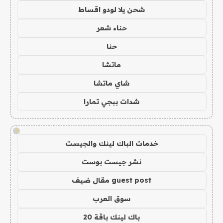
شحن يلا لودو اقساط
حناء شعر
حنا
ماتشا
شاي ماتشا
شدات ببجي تمارا
!
خدمات الباك لينك والجيست
نشر جيست بوست
guest post مقال ضيف
سوق العرب
باك لينك باقة 20