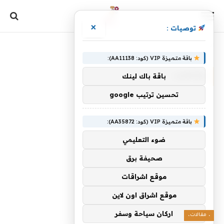
×
توصيات :
الرئيسية
»
وغاضب
باقة متميزة VIP (كود: AA11138):
وغاضب
باقة باك لينك
تحسين ترتيب google
باقة متميزة VIP (كود: AA35872):
ضوء التعليمي
صحيفة برق
موقع اشراقات
موقع اشراق اون لاين
اركان سياحة وسفر
، مقالات،