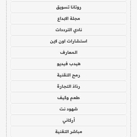
روتانا تسويق
مجلة الابداع
نادي الترددات
استشارات اون لاين
المعارف
هيدب فيديو
رمح التقنية
رذاذ التجارة
طعم وكيف
شهود نت
أركاني
مباشر التقنية