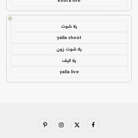
koora live
!
يلا شوت
yalla shoot
يلا شوت زون
يلا لايف
yalla live
فيسبوك
X
الانستغرام
بينتيريست
(Twitter)