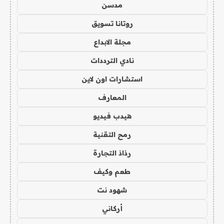
مدسن
روتانا تسويق
مجلة الابداع
نادي الترددات
استشارات اون لاين
المعارف
هيدب فيديو
رمح التقنية
رذاذ التجارة
طعم وكيف
شهود نت
أركاني