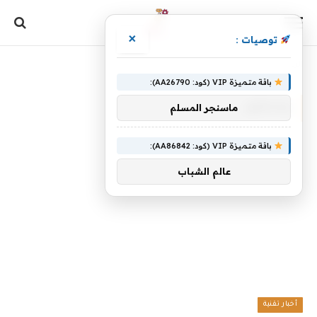
×
توصيات :
الرئيسية
»
ومتطور
باقة متميزة VIP (كود: AA26790):
ومتطور
ماسنجر المسلم
باقة متميزة VIP (كود: AA86842):
عالم الشباب
أخبار تقنية