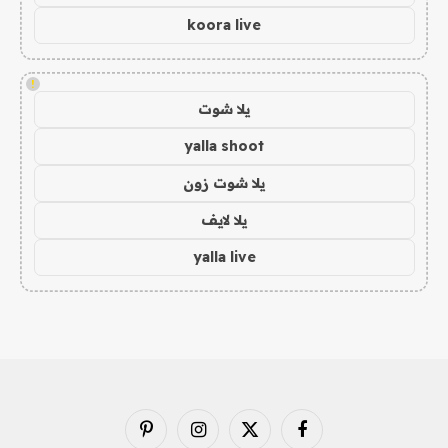
koora live
!
يلا شوت
yalla shoot
يلا شوت زون
يلا لايف
yalla live
فيسبوك
X
الانستغرام
بينتيريست