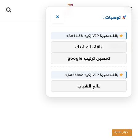
×
توصيات :
الرئيسية
»
ونكهة
باقة متميزة VIP (كود: AA11138):
ونكهة
باقة باك لينك
تحسين ترتيب google
باقة متميزة VIP (كود: AA86842):
عالم الشباب
أخبار تقنية