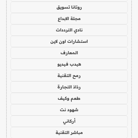
روتانا تسويق
مجلة الابداع
نادي الترددات
استشارات اون لاين
المعارف
هيدب فيديو
رمح التقنية
رذاذ التجارة
طعم وكيف
شهود نت
أركاني
مباشر التقنية