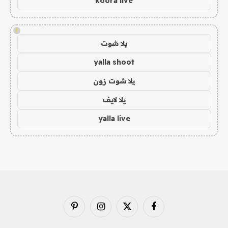
koora live
!
يلا شوت
yalla shoot
يلا شوت زون
يلا لايف
yalla live
فيسبوك
X
الانستغرام
بينتيريست
(Twitter)