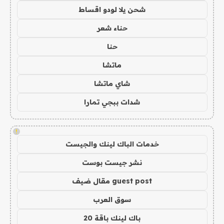
شحن يلا لودو اقساط
حناء شعر
حنا
ماتشا
شاي ماتشا
شدات ببجي تمارا
!
خدمات الباك لينك والجيست
نشر جيست بوست
guest post مقال ضيف
سوق العرب
باك لينك باقة 20