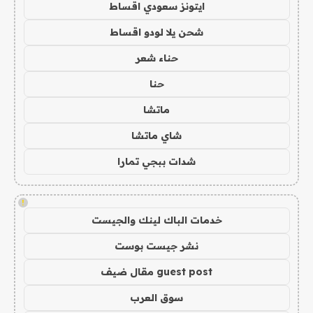
ايتونز سعودي اقساط
شحن يلا لودو اقساط
حناء شعر
حنا
ماتشا
شاي ماتشا
شدات ببجي تمارا
!
خدمات الباك لينك والجيست
نشر جيست بوست
guest post مقال ضيف
سوق العرب