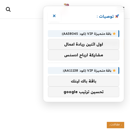
×
توصيات :
الرئيسية
»
DoNotPay
باقة متميزة VIP (كود: AA38045):
DONOTPAY
اول اثنين ريادة اعمال
مشاركة ارباح ادسنس
باقة متميزة VIP (كود: AA11138):
باقة باك لينك
تحسين ترتيب google
، مقالات،