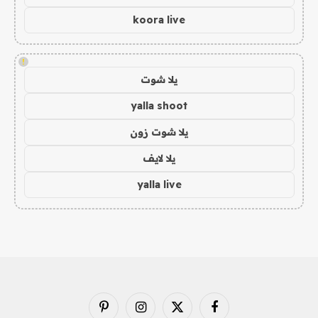
koora live
!
يلا شوت
yalla shoot
يلا شوت زون
يلا لايف
yalla live
فيسبوك
X
الانستغرام
بينتيريست