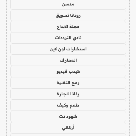
مدسن
روتانا تسويق
مجلة الابداع
نادي الترددات
استشارات اون لاين
المعارف
هيدب فيديو
رمح التقنية
رذاذ التجارة
طعم وكيف
شهود نت
أركاني