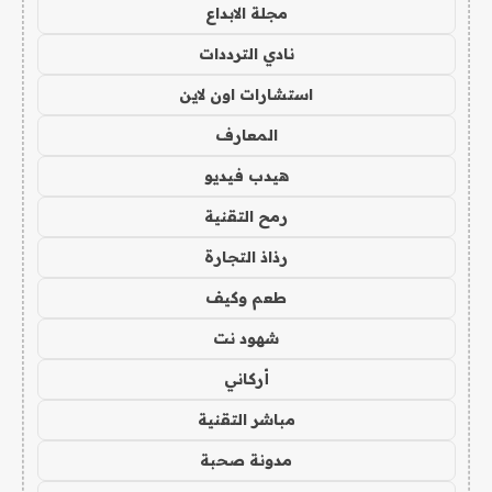
مجلة الابداع
نادي الترددات
استشارات اون لاين
المعارف
هيدب فيديو
رمح التقنية
رذاذ التجارة
طعم وكيف
شهود نت
أركاني
مباشر التقنية
مدونة صحبة