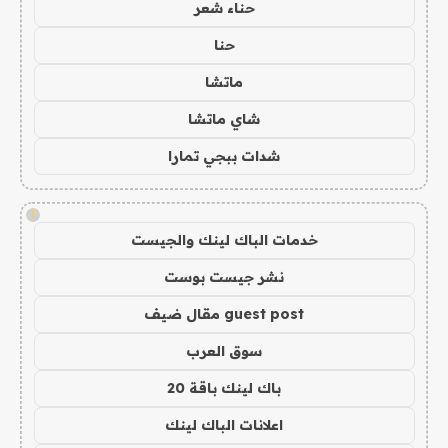
حناء شعر
حنا
ماتشا
شاي ماتشا
شدات ببجي تمارا
!
خدمات الباك لينك والجيست
نشر جيست بوست
guest post مقال ضيف
سوق العرب
باك لينك باقة 20
اعلانات الباك لينك