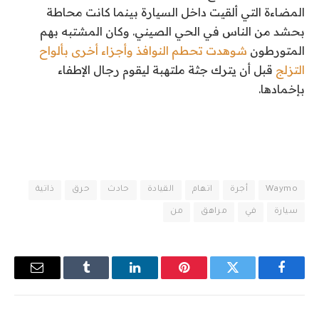
المضاءة التي ألقيت داخل السيارة بينما كانت محاطة
بحشد من الناس في الحي الصيني. وكان المشتبه بهم
المتورطون
شوهدت تحطم النوافذ وأجزاء أخرى بألواح
التزلج
قبل أن يترك جثة ملتهبة ليقوم رجال الإطفاء
بإخمادها.
Waymo
أجرة
اتهام
القيادة
حادث
حرق
ذاتية
سيارة
في
مراهق
من
فيسبوك
تويتر
بينتيريست
لينكدإن
Tumblr
البريد
الإلكترو