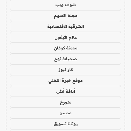
شوف ويب
مجلة الاسهم
الشرقية الاقتصادية
عالم الايفون
مدونة كوكان
صحيفة نهج
كار نيوز
موقع خبرة التقني
أناقة أنثى
متورخ
مدسن
روتانا تسويق