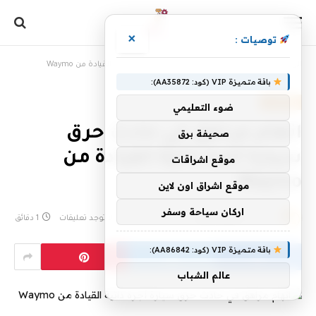
×
توصيات :
الرئيسية
»
اتهام مراهق في حادث حرق سيارة أجرة ذاتية القيادة من Waymo
باقة متميزة VIP (كود: AA35872):
، مقالات،
ضوء التعليمي
اتهام مراهق في حادث حرق
صحيفة برق
سيارة أجرة ذاتية القيادة من
موقع اشراقات
Waymo
موقع اشراق اون لاين
اركان سياحة وسفر
بواسطة
فريق الإبداع
19 أبريل، 2024
لا توجد تعليقات
1 دقائق
باقة متميزة VIP (كود: AA86842):
عالم الشباب