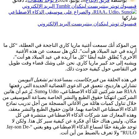
بواسطة
فريق الإبداع
28 يونيو، 2024
لا توجد تعليقات
2 دقائق
فيسبوك
تويتر
بينتيريست
لينكدإن
Tumblr
البريد الإلكتروني
شاركها
فيسبوك
تويتر
لينكدإن
بينتيريست
البريد الإلكتروني
من المؤكد أنك سمعت أغنية ماريا كاري الناجحة في العطلة، “كل ما
أريده في عيد الميلاد هو أنت”. لكن هل سمعت عن هذه الأغنية
الأخرى؟ يُطلق عليه أيضًا “كل ما أريده في عيد الميلاد هو أنت”،
ويشبه إلى حد كبير ماريا كاري. نحن على وشك قضاء وقت طويل
في التقاضي حول كيفية حدوث ذلك.
في هذه الحلقة من
فيرجكاست
، بمساعدة
تم تشغيل البوب
من
تشارلي هاردينج، نتعمق في الدعوى القضائية الجديدة التي رفعتها
RIAA ضد شركتين للذكاء الاصطناعي، Udio وSuno. يُزعم أن هاتين
الشركتين انتهكتا حقوق الطبع والنشر الخاصة بصناعة الموسيقى من
خلال تناول كميات هائلة من الأغاني المسجلة من أجل تدريب نماذج
الذكاء الاصطناعي الخاصة بهما. قانون حقوق الطبع والنشر معقد،
وهذه المعارك ضد شركات الذكاء الاصطناعي منتشرة في كل
مكان، وليس هناك حقًا أي فكرة عن كيفية سير كل هذا. ولكن لا
توجد طريقة حقًا لسماع الذكاء الاصطناعي وهو يغني “Jay-son De-
RULO” ولا تعرف بالضبط من أين أتت.