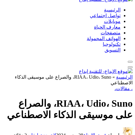
الرئيسية
تواصل اجتماعي
موبايلات
معارف الحياة
متصفحات
الهواتف المحمولة
تكنولوجيا
التسويق
الرئيسية
»
RIAA، Udio، Suno، والصراع على موسيقى الذكاء
الاصطناعي
، مقالات،
RIAA، Udio، Suno، والصراع
على موسيقى الذكاء الاصطناعي