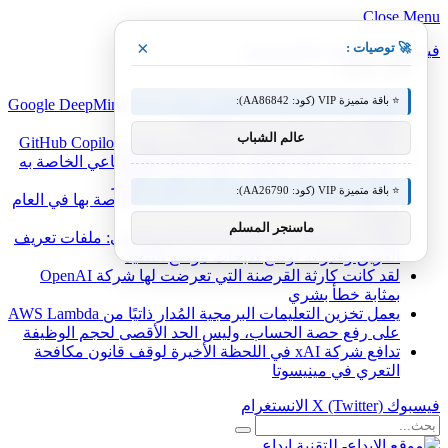
Close Menu
×
🚀 توصيات :
فيسبوك
X (Twitter)
الانستغرام
أخبار شائعة
⭐ باقة متميزة VIP (كود: AA86842):
يمكن لنموذج الذكاء الاصطناعي الجديد من Google DeepMind
التحكم في جسم الروبوت بالكامل
عالم الشباب
جلسات مكدسة وطلبات السحب في تطبيق GitHub Copilot
يعيد تطبيق Friend إطلاق قلادة الذكاء الاصطناعي الخاصة به
بمكبر صوت يتحدث إليك، مقابل ضعف السعر
⭐ باقة متميزة VIP (كود: AA26790):
لن تقوم LinkedIn بتوسيع مراكز البيانات الخاصة بها في العام
المقبل
ماسنجر المسلم
تطوير البرمجيات بمساعدة الذكاء الاصطناعي: ملفات تعريف
الفريق وقدراته لوضع الأبحاث موضع التنفيذ
لقد كانت كارثة القرصنة التي تعرضت لها شركة OpenAI
بمثابة خطأ بشري
يعمل تخزين التعليمات البرمجية المُدار ذاتيًا من AWS Lambda
على رفع حصة الحساب، وليس الحد الأقصى لحجم الوظيفة
تدافع شركة xAI في اللحظة الأخيرة لوقف قانون مكافحة
التعري في مينيسوتا
فيسبوك
X (Twitter)
الانستغرام