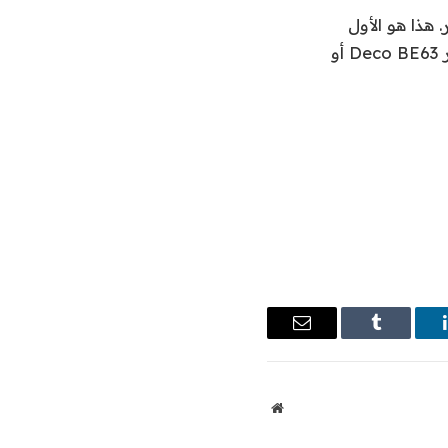
مية في هذا الموجه هو أنه يوفر Wi-Fi 7 بأقل من 100 دولار. هذا هو الأول
وبقدر لا بأس به – الحد الأدنى في الوقت الحالي يبلغ عمومًا حوالي 300 دولار (انظر Deco BE63 أو
ينكدإن
Tumblr
البريد
الإلكتروني
موقع
الويب