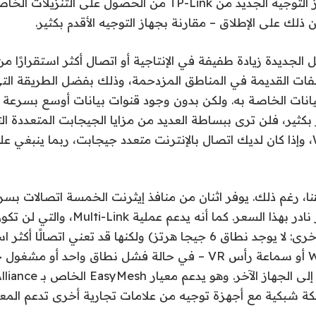
ربما لن يتمكن جهاز التوجيه الجديد من TP-Link من الحصول على ا
 ذلك على الإطلاق – مقارنة بجهاز التوجيه الأقدم بكثير.
الجديدة زيادة طفيفة في الإنتاجية أو اتصال أكثر استقرارًا من
بكثير، فلن ترى ببساطة العديد من مزايا الجيجابت المتعددة التي
في تسويق Wi-Fi 7، وإذا كان لديك اتصال بالإنترنت متعدد جيجابت، ربما ين
في الثانية، وهو أمر نادر بهذا السعر. كما أن
في الإنتاجية (مرة أخرى: لا يوجد نطاق 6 جيجا هرتز) ولكنها قد تعني اتصال
مزود بتقنية Wi-Fi 7 أو سماعة رأس VR – في حالة فشل نطاق واحد أو
ى الجهاز الآخر.
كة شبكية مع أجهزة توجيه من علامات تجارية أخرى تدعم المعيار