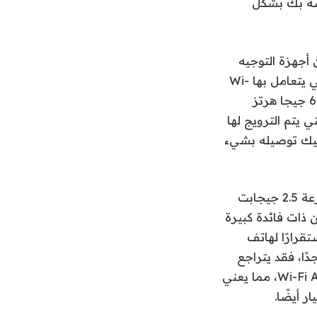
لتنزيلات الخاصة بك بشكل
 أجهزة التوجيه
المبنية على المواصفات القديمة في المناطق المزدحمة، وذلك بفضل الطريقة التي يتعامل بها Wi-
Fi 7 مع تدفقات البيانات الخاصة به. ولكن بدون وجود قنوات بيانات أوسع بسرعة 6 جيجا هرتز
 يتم الترويج لها
بغي عليك توصيله بشيء
هناك أشياء تحبها هنا، رغم ذلك. يوفر اثنان من منافذ إيثرنت الخمسة اتصالات بسرعة 2.5 جيجابت
ه يدعم عملية Multi-Link، والتي لن تكون ذات فائدة كبيرة
ًا أكثر استقرارًا لهاتف
 مشغول جدًا، فقد يتراجع
وهو يدعم معيار EasyMesh الخاص بـ Wi-Fi Alliance، مما يعني
 أيضًا.