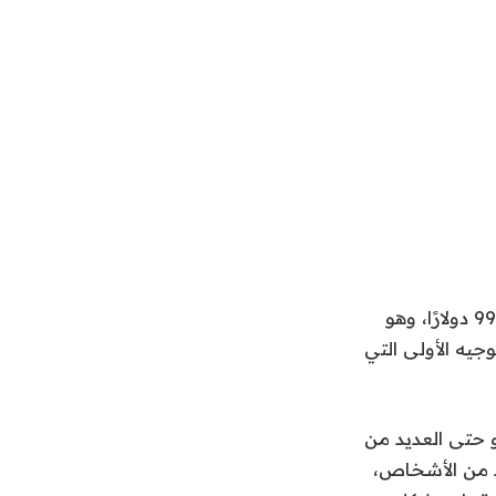
أطلقت TP-Link لأول مرة جهاز Archer BE3600، وهو جهاز توجيه Wi-Fi 7 بسعر 99 دولارًا، وهو
جيه الأولى التي
 ثمناً أو حتى العديد من
لعديد من الأشخاص،