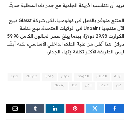
تريد أن تتناسب الأريكة الجلدية مع جدرانك المطلية حديثًا.
المنتج متوفر بالفعل في كولومبيا، لكن شركة Glasst تبيع
الآن منتجها Unpaint في الولايات المتحدة. تبلغ تكلفة
الكوارت 29.98 دولارًا، بينما يبلغ سعر الجالون الكامل 59.98
دولارًا. هذا أغلى من علبة الطلاء الداخلي الأساسي، لكنه أيضًا
ليس الطريقة الأكثر تكلفة لإنهاء الجدار.
إزالة
الطلاء
المؤقت
تكون
جاهزا
جدرانك
جديد
عن
عندما
للون
هذا
يمكنك
فيسبوك
تويتر
بينتيريست
لينكدإن
Tumblr
البريد
الإلكترو