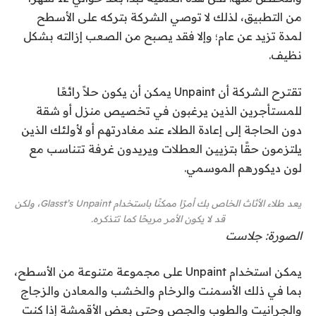
من التطبيق، لذلك لا توصي الشركة بتركه على الأسطح
لمدة تزيد عن عام؛ وإلا فقد يصبح من الصعب إزالته بشكل
نظيف.
تقترح الشركة أن Unpaint يمكن أن يكون حلاً رائعًا
للمستأجرين الذين يرغبون في تخصيص منزل أو شقة
دون الحاجة إلى إعادة الطلاء عند مغادرتهم أو لأولئك الذين
يلتزمون حقًا بتزيين العطلات ويريدون غرفة تتناسب مع
لون ديكورهم الموسمي.
يعد طلاء الأثاث الخاص بك أمرًا ممكنًا باستخدام Glasst’s Unpaint، ولكن
قد لا يكون الأمر مريحًا كما تتذكره.
الصورة: جلاست
يمكن استخدام Unpaint على مجموعة متنوعة من الأسطح،
بما في ذلك الأسمنت والرخام والخشب والمعادن والزجاج
والجرانيت والطوب والجص وحتى بعض الأقمشة إذا كنت