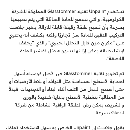
تستخدم Unpaint تقنية Glasstommer المملوكة للشركة
الكولومبية، والتي تسمح للمادة السائلة التي يتم تطبيقها
بسرعة بأن تصبح طبقة رقيقة قابلة للإزالة. يعتبر جلاست
التركيب الدقيق للمادة سرًا تجاريًا ولكنه يكشف أنه يحتوي
على “مكون مرن قابل للتحلل الحيوي” والذي “يجفف
لإنشاء طبقة يمكن إزالتها بسهولة مثل تقشير المادة
اللاصقة”.
تم تطوير تقنية Glasstommer في الأصل كوسيلة أسهل
لحماية الأسطح الحساسة مثل النوافذ أو بلاط الأرضيات أو
حتى أسطح العمل من التلف أثناء البناء أو التجديدات. فبدلاً
من المطالبة بتغطية الأسطح بعناية شديدة بالورق
والشريط، يمكن رش الطبقة الواقية الشاملة من شركة
Glasst بسرعة.
يقول جلاست إن Unpaint الخاص به سهل الاستخدام تمامًا،