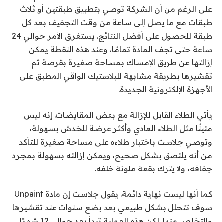
على الرغم من أن الشركة توصي بتطبيق طبقتين أو ثلاث
طبقات مع ما يصل إلى ساعة من وقت التجفيف بعد كل
طبقة للحصول على أفضل النتائج. يستغرق الأمر حوالي 24
ساعة حتى تجف المادة تمامًا، وعند هذه النقطة يمكن
إزالتها عن طريق الإمساك بمساحة صغيرة بقرصة ثم
تقشيرها بطريقة مشابهة للبلاستيك الواقي المطبق على
الأجهزة الإلكترونية الجديدة.
يأتي الطلاء القابل للإزالة مع بعض المقايضات. إنه ليس
متينًا مثل الطلاء العادي وأكثر عرضة للخدش بسهولة،
وتوصي جلاست باختبار طلاءه على مساحة صغيرة للتأكد
من أنه يلتصق بشكل صحيح، ويمكن إزالته بسهولة بمجرد
جفافه، ولا يترك بقعة ملونة خلفه.
كما أنها ليست نهاية دائمة. يقول جلاست إن مادة Unpaint
سوف تتحلل بشكل طبيعي بعد بضع سنوات عند تقشيرها
والتخلص منها. لكن هذه العملية تبدأ بعد حوالي 12 شهرًا