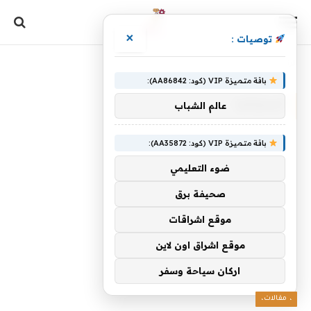
×
توصيات :
الرئيسية
»
أستراليا
باقة متميزة VIP (كود: AA86842):
أستراليا
عالم الشباب
باقة متميزة VIP (كود: AA35872):
ضوء التعليمي
صحيفة برق
موقع اشراقات
موقع اشراق اون لاين
اركان سياحة وسفر
، مقالات،