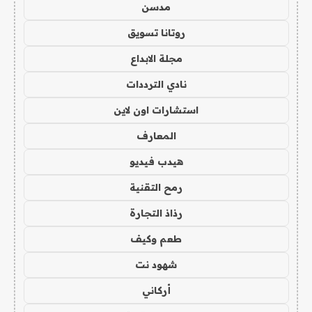
مدسن
روتانا تسويق
مجلة الابداع
نادي الترددات
استشارات اون لاين
المعارف
هيدب فيديو
رمح التقنية
رذاذ التجارة
طعم وكيف
شهود نت
أركاني