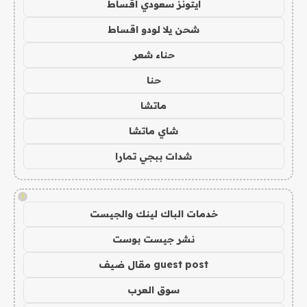
ايتونز سعودي اقساط
شحن يلا لودو اقساط
حناء شعر
حنا
ماتشا
شاي ماتشا
شدات ببجي تمارا
!
خدمات الباك لينك والجيست
نشر جيست بوست
guest post مقال ضيف
سوق العرب