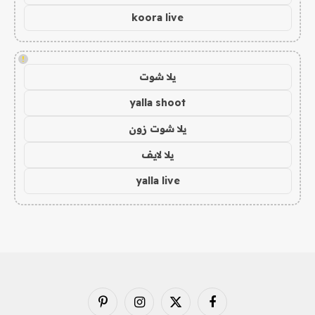
koora live
!
يلا شوت
yalla shoot
يلا شوت زون
يلا لايف
yalla live
فيسبوك
X
الانستغرام
بينتيريست