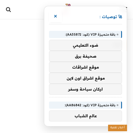
×
🚀 توصيات :
الرئيسية
»
أنك
⭐ باقة متميزة VIP (كود: AA35872):
أنك
ضوء التعليمي
صحيفة برق
موقع اشراقات
موقع اشراق اون لاين
اركان سياحة وسفر
⭐ باقة متميزة VIP (كود: AA86842):
عالم الشباب
أخبار تقنية