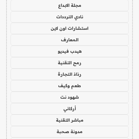
مجلة الابداع
نادي الترددات
استشارات اون لاين
المعارف
هيدب فيديو
رمح التقنية
رذاذ التجارة
طعم وكيف
شهود نت
أركاني
مباشر التقنية
مدونة صحبة