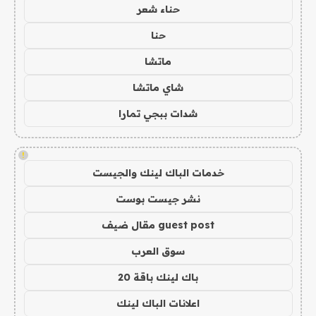
حناء شعر
حنا
ماتشا
شاي ماتشا
شدات ببجي تمارا
!
خدمات الباك لينك والجيست
نشر جيست بوست
guest post مقال ضيف
سوق العرب
باك لينك باقة 20
اعلانات الباك لينك