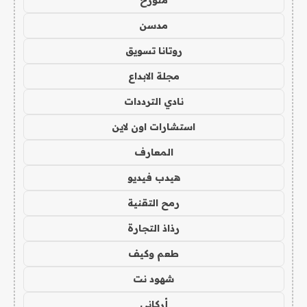
متورخ
مدسن
روتانا تسويق
مجلة الابداع
نادي الترددات
استشارات اون لاين
المعارف
هيدب فيديو
رمح التقنية
رذاذ التجارة
طعم وكيف
شهود نت
أركاني