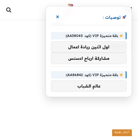
×
توصيات :
الرئيسية
»
الشفرات
باقة متميزة VIP (كود: AA38045):
الشفرات
اول اثنين ريادة اعمال
مشاركة ارباح ادسنس
باقة متميزة VIP (كود: AA86842):
عالم الشباب
أخبار تقنية