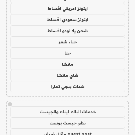
ايتونز امريكي اقساط
ايتونز سعودي اقساط
شحن يلا لودو اقساط
حناء شعر
حنا
ماتشا
شاي ماتشا
شدات ببجي تمارا
!
خدمات الباك لينك والجيست
نشر جيست بوست
guest post مقال ضيف