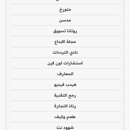
متورخ
مدسن
روتانا تسويق
مجلة الابداع
نادي الترددات
استشارات اون لاين
المعارف
هيدب فيديو
رمح التقنية
رذاذ التجارة
طعم وكيف
شهود نت