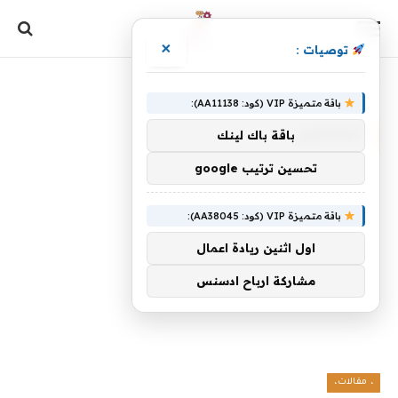
×
توصيات :
الرئيسية
»
العاملين
باقة متميزة VIP (كود: AA11138):
العاملين
باقة باك لينك
تحسين ترتيب google
باقة متميزة VIP (كود: AA38045):
اول اثنين ريادة اعمال
مشاركة ارباح ادسنس
، مقالات،