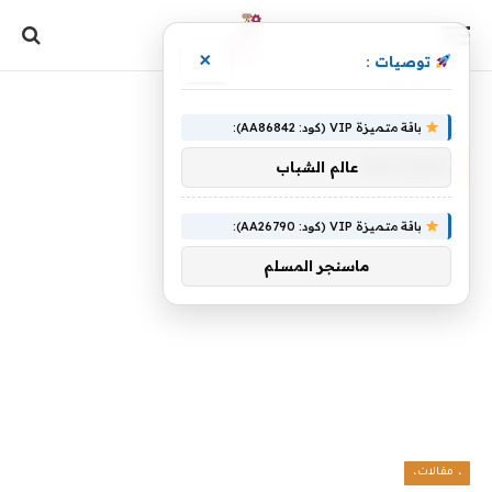
×
توصيات :
الرئيسية
»
المراسلة
باقة متميزة VIP (كود: AA86842):
المراسلة
عالم الشباب
باقة متميزة VIP (كود: AA26790):
ماسنجر المسلم
، مقالات،