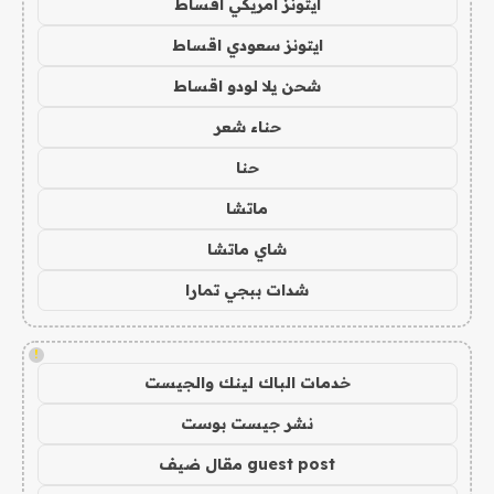
ايتونز امريكي اقساط
ايتونز سعودي اقساط
شحن يلا لودو اقساط
حناء شعر
حنا
ماتشا
شاي ماتشا
شدات ببجي تمارا
!
خدمات الباك لينك والجيست
نشر جيست بوست
guest post مقال ضيف