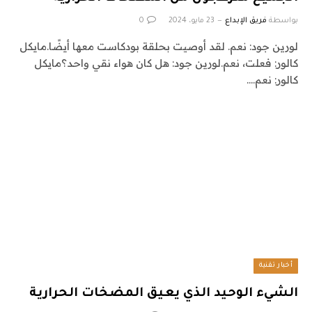
بواسطة
فريق الإبداع
23 مايو، 2024
0
لورين جود: نعم. لقد أوصيت بحلقة بودكاست معها أيضًا.مايكل
كالور: فعلت، نعم.لورين جود: هل كان هواء نقي واحد؟مايكل
كالور: نعم.…
أخبار تقنية
الشيء الوحيد الذي يعيق المضخات الحرارية