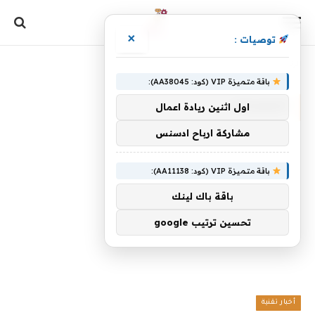
×
توصيات :
الرئيسية
»
المضخات
باقة متميزة VIP (كود: AA38045):
المضخات
اول اثنين ريادة اعمال
مشاركة ارباح ادسنس
باقة متميزة VIP (كود: AA11138):
باقة باك لينك
تحسين ترتيب google
أخبار تقنية