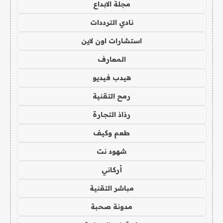
مجلة الابداع
نادي الترددات
استشارات اون لاين
المعارف
هيدب فيديو
رمح التقنية
رذاذ التجارة
طعم وكيف
شهود نت
أركاني
مباشر التقنية
مدونة صحبة