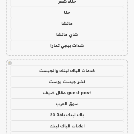
حناء شعر
حنا
ماتشا
شاي ماتشا
شدات ببجي تمارا
!
خدمات الباك لينك والجيست
نشر جيست بوست
guest post مقال ضيف
سوق العرب
باك لينك باقة 20
اعلانات الباك لينك