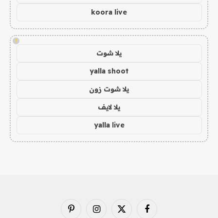
koora live
!
يلا شوت
yalla shoot
يلا شوت زون
يلا لايف
yalla live
فيسبوك
X
الانستغرام
بينتيريست