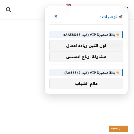
×
توصيات :
الرئيسية
»
المعززة
باقة متميزة VIP (كود: AA38045):
المعززة
اول اثنين ريادة اعمال
مشاركة ارباح ادسنس
باقة متميزة VIP (كود: AA86842):
عالم الشباب
أخبار تقنية