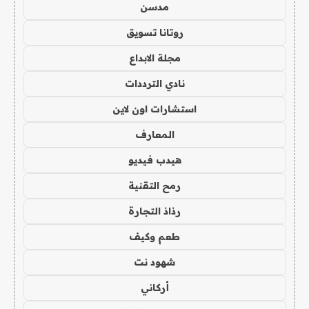
مدسن
روتانا تسويق
مجلة الابداع
نادي الترددات
استشارات اون لاين
المعارف
هيدب فيديو
رمح التقنية
رذاذ التجارة
طعم وكيف
شهود نت
أركاني