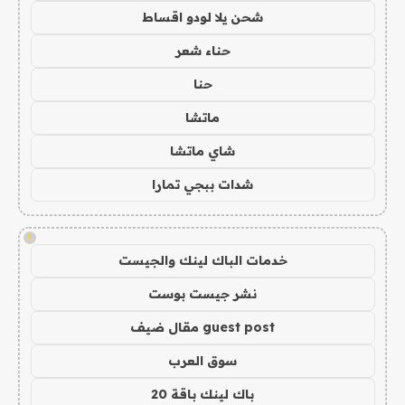
شحن يلا لودو اقساط
حناء شعر
حنا
ماتشا
شاي ماتشا
شدات ببجي تمارا
!
خدمات الباك لينك والجيست
نشر جيست بوست
guest post مقال ضيف
سوق العرب
باك لينك باقة 20