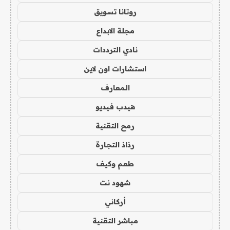
روتانا تسويق
مجلة الابداع
نادي الترددات
استشارات اون لاين
المعارف
هيدب فيديو
رمح التقنية
رذاذ التجارة
طعم وكيف
شهود نت
أركاني
مباشر التقنية