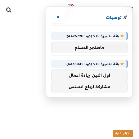
×
توصيات :
الرئيسية
»
بالكلاسيكية
باقة متميزة VIP (كود: AA26790):
بالكلاسيكية
ماسنجر المسلم
باقة متميزة VIP (كود: AA38045):
اول اثنين ريادة اعمال
مشاركة ارباح ادسنس
أخبار تقنية