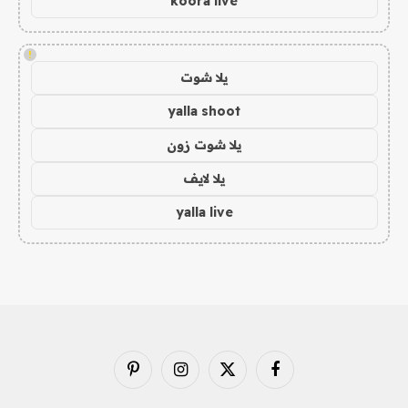
koora live
!
يلا شوت
yalla shoot
يلا شوت زون
يلا لايف
yalla live
فيسبوك
X
الانستغرام
بينتيريست
(Twitter)