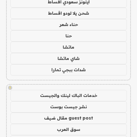
ايتونز سعودي اقساط
شحن يلا لودو اقساط
حناء شعر
حنا
ماتشا
شاي ماتشا
شدات ببجي تمارا
!
خدمات الباك لينك والجيست
نشر جيست بوست
guest post مقال ضيف
سوق العرب