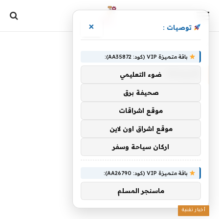
×
توصيات :
الرئيسية
»
تقييمها
باقة متميزة VIP (كود: AA35872):
تقييمها
ضوء التعليمي
صحيفة برق
موقع اشراقات
موقع اشراق اون لاين
اركان سياحة وسفر
باقة متميزة VIP (كود: AA26790):
ماسنجر المسلم
أخبار تقنية