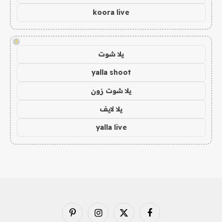
koora live
!
يلا شوت
yalla shoot
يلا شوت زون
يلا لايف
yalla live
فيسبوك
X
الانستغرام
بينتيريست