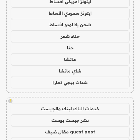
ايتونز امريكي اقساط
ايتونز سعودي اقساط
شحن يلا لودو اقساط
حناء شعر
حنا
ماتشا
شاي ماتشا
شدات ببجي تمارا
!
خدمات الباك لينك والجيست
نشر جيست بوست
guest post مقال ضيف