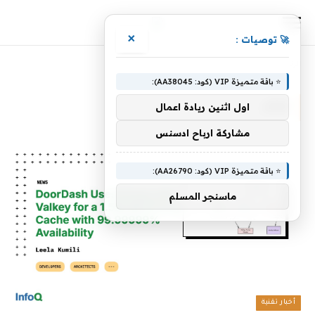
×
🚀 توصيات :
الرئيسية
»
توفر
⭐ باقة متميزة VIP (كود: AA38045):
توفر
اول اثنين ريادة اعمال
مشاركة ارباح ادسنس
⭐ باقة متميزة VIP (كود: AA26790):
ماسنجر المسلم
أخبار تقنية