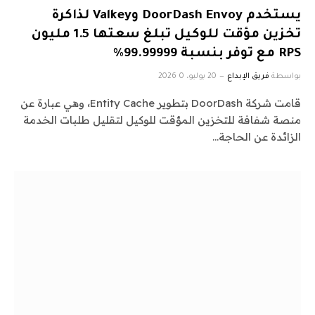
يستخدم DoorDash Envoy وValkey لذاكرة
تخزين مؤقت للوكيل تبلغ سعتها 1.5 مليون
RPS مع توفر بنسبة 99.99999%
بواسطة
فريق الإبداع
20 يوليو، 2026
0
قامت شركة DoorDash بتطوير Entity Cache، وهي عبارة عن
منصة شفافة للتخزين المؤقت للوكيل لتقليل طلبات الخدمة
الزائدة عن الحاجة…