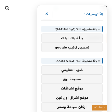
×
🚀 توصيات :
الرئيسية
»
للغثيان
⭐ باقة متميزة VIP (كود: AA11138):
للغثيان
باقة باك لينك
تحسين ترتيب google
⭐ باقة متميزة VIP (كود: AA35872):
ضوء التعليمي
صحيفة برق
موقع اشراقات
موقع اشراق اون لاين
اركان سياحة وسفر
، مقالات،