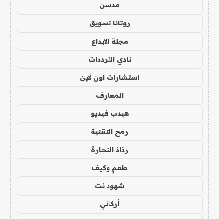
مدسن
روتانا تسويق
مجلة الابداع
نادي الترددات
استشارات اون لاين
المعارف
هيدب فيديو
رمح التقنية
رذاذ التجارة
طعم وكيف
شهود نت
أركاني