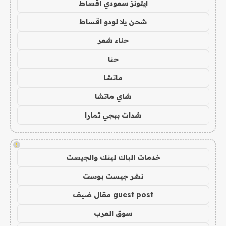
ايتونز سعودي اقساط
شحن يلا لودو اقساط
حناء شعر
حنا
ماتشا
شاي ماتشا
شدات ببجي تمارا
!
خدمات الباك لينك والجيست
نشر جيست بوست
guest post مقال ضيف
سوق العرب