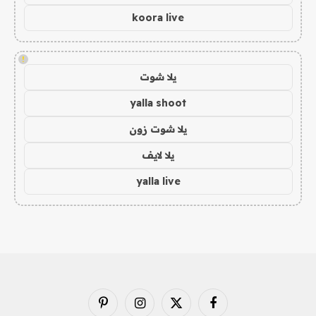
koora live
!
يلا شوت
yalla shoot
يلا شوت زون
يلا لايف
yalla live
فيسبوك
X
الانستغرام
بينتيريست