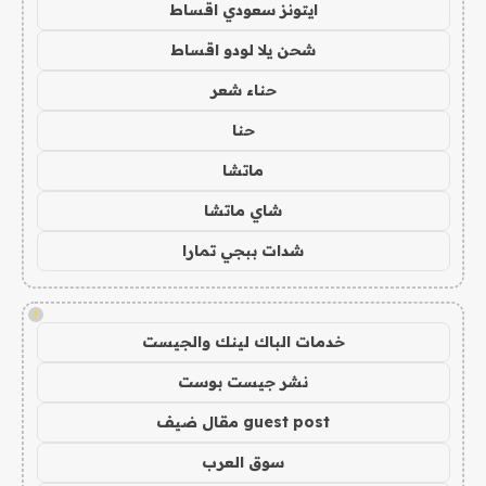
ايتونز سعودي اقساط
شحن يلا لودو اقساط
حناء شعر
حنا
ماتشا
شاي ماتشا
شدات ببجي تمارا
!
خدمات الباك لينك والجيست
نشر جيست بوست
guest post مقال ضيف
سوق العرب