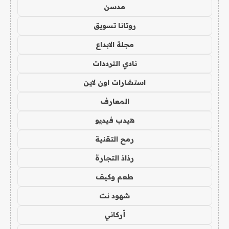
مدسن
روتانا تسويق
مجلة الابداع
نادي الترددات
استشارات اون لاين
المعارف
هيدب فيديو
رمح التقنية
رذاذ التجارة
طعم وكيف
شهود نت
أركاني