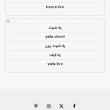
koora live
!
يلا شوت
yalla shoot
يلا شوت زون
يلا لايف
yalla live
فيسبوك
X
الانستغرام
بينتيريست