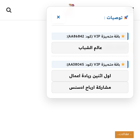
×
توصيات :
الرئيسية
»
لموسيقى
باقة متميزة VIP (كود: AA86842):
لموسيقى
عالم الشباب
باقة متميزة VIP (كود: AA38045):
اول اثنين ريادة اعمال
مشاركة ارباح ادسنس
، مقالات،