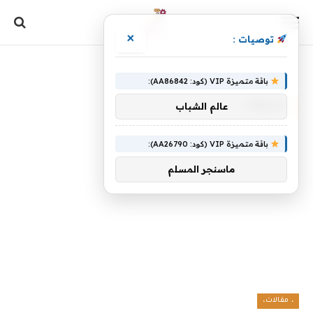
×
توصيات :
الرئيسية
»
ملعقة
باقة متميزة VIP (كود: AA86842):
ملعقة
عالم الشباب
باقة متميزة VIP (كود: AA26790):
ماسنجر المسلم
، مقالات،