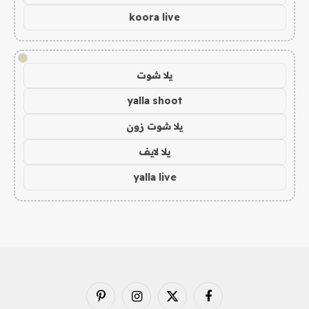
koora live
!
يلا شوت
yalla shoot
يلا شوت زون
يلا لايف
yalla live
فيسبوك
X
الانستغرام
بينتيريست