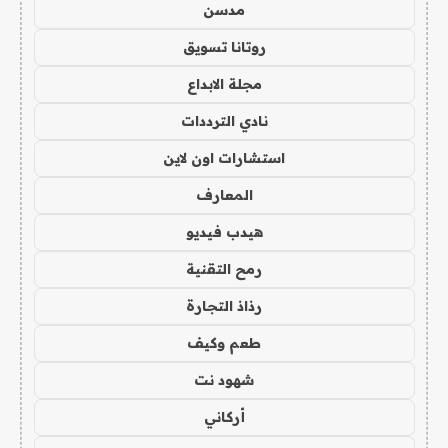
مدسن
روتانا تسويق
مجلة الابداع
نادي الترددات
استشارات اون لاين
المعارف
هيدب فيديو
رمح التقنية
رذاذ التجارة
طعم وكيف
شهود نت
أركاني