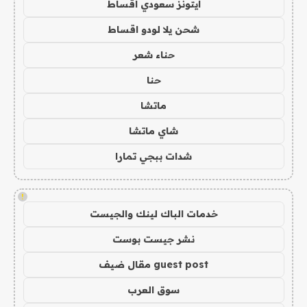
ايتونز سعودي اقساط
شحن يلا لودو اقساط
حناء شعر
حنا
ماتشا
شاي ماتشا
شدات ببجي تمارا
!
خدمات الباك لينك والجيست
نشر جيست بوست
guest post مقال ضيف
سوق العرب