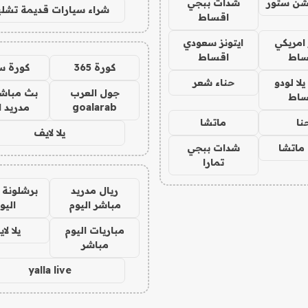
شن ستور
شدات ببجي
شراء سيارات قديمة تشلي
اقساط
 امريكي
ايتونز سعودي
ساط
اقساط
كورة 365
كورة س
ا لودو
حناء شعر
جول العرب
بث مباشر
ساط
goalarab
مدريد ا
نا
ماتشا
يلا لايف
ماتشا
شدات ببجي
تمارا
ريال مدريد
برشلونة 
مباشر اليوم
اليو
مباريات اليوم
يلا لا
مباشر
yalla live