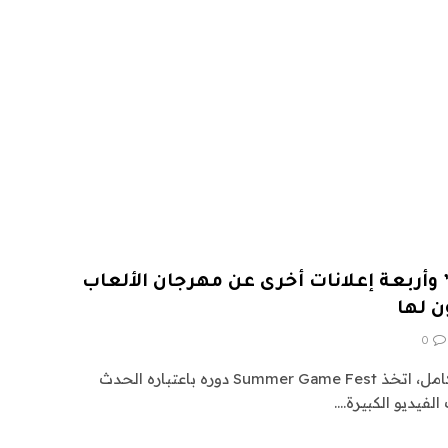
Doom: The Dark Ages” وأربعة إعلانات أخرى عن مهرجان الألعاب
 لها
0
الآن بعد أن انتهى معرض E3 بالكامل، اتخذ Summer Game Fest دوره باعتباره الحدث
لفيديو الكبيرة.…