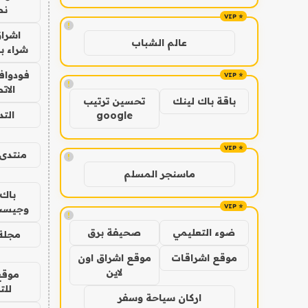
نص
!
اشراق
عالم الشباب
شراء با
فودوافو
!
الات
باقة باك لينك
تحسين ترتيب
الت
google
منتدى 
!
ماسنجر المسلم
باك 
وجيست
!
ضوء التعليمي
صحيفة برق
مجلة 
موقع اشراقات
موقع اشراق اون
لاين
موقع
للت
اركان سياحة وسفر