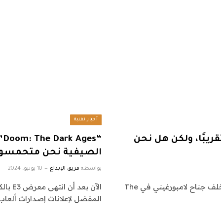
أخبار تقنية
ريبًا، ولكن هل نحن
“
الصيفية نحن متحمسون
بواسطة
فريق الإبداع
10 يونيو، 2024
“الشمس خطيرة حقًا!” قال روفين موهر بينما كنا نختبئ خلف جناح لامبورغيني في The
المفضل لإعلانات إصدارات ألعاب ا