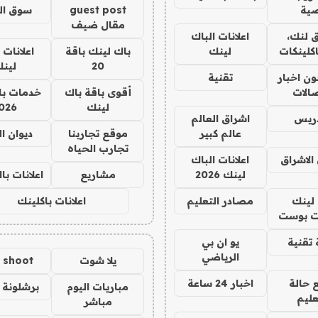
ية
guest post
سوق ال
مقال ضيف
 لنك،
اعلانات الباك
كلينكات
لينك
باك لينك باقة
اعلانات 
20
لين
ن اخبار
تقنية
صالات
أقوى باقة باك
خدمات با
لينك
026
دريس
اشراق العالم
عالم كبير
موقع تجاربنا
ديوان ا
تجارب الحياه
الاشراق
اعلانات الباك
لينك 2026
مشاريع
اعلانات ب
لينك
مصادر التعليم
اعلانات باكلينك
 بوست
تقنية
يو ان بي
الرياضي
يلا شوت
a shoot
 حالة
اخبار 24 ساعة
مباريات اليوم
برشلونة 
عليم
مباشر