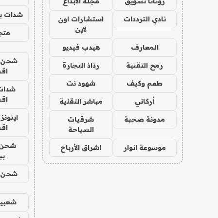
روتانا تسويق
مجلة الابداع
شدات بب
نادي الترددات
استشارات اون
لاين
متجر 
المعارف
هيدب فيديو
شحن يل
رمح التقنية
رذاذ التجارة
اق
طعم وكيف
شهود نت
شدات
اق
أركاني
مباشر التقنية
ايتونز
مدونة صحبة
شرقيات
اق
السياحة
شحن 
موسوعة انوار
اشراق الأرباح
بب
شحن يل
شعبية