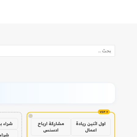
!
شراء ب
اول اثنين ريادة
مشاركة ارباح
اعمال
ادسنس
شراء 