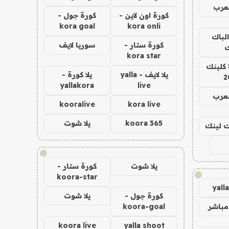
عرب
كورة اون لاين -
كورة جول -
kora goal
kora onli
الباك
كورة ستار -
سوريا لايف
ك
kora star
 كلينك
يلا لايف - yalla
يلا كورة -
2
yallakora
live
لعرب
kooralive
kora live
koora 365
يلا شوت
اك لينك
!
يلا شوت
كورة ستار -
!
koora-star
yall
كورة جول -
يلا شوت
مباشر
koora-goal
koora live
yalla shoot