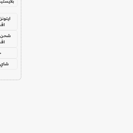
بلايستي
ايتونز
اق
شحن يل
اق
ح
شاي 