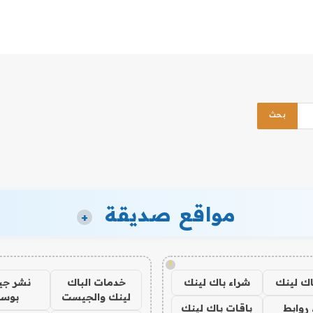
مواقع صديقة
+
!
اك لينك
شراء باك لينك
خدمات الباك
نشر ج
لينك والجيست
بوس
روابط
باقات باك لينك