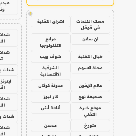
هيدب
وتر
!
مسك الكلمات
اشراق التقنية
في قوقل
شدات
ان سفن
مرابع
اق
التكنولوجيا
شدات
خيال التقنية
شوف ويب
تم
مجلة الاسهم
الشرقية
شدات بب
الاقتصادية
ايتونز
عالم الايفون
مدونة كوكان
اق
صحيفة نهج
كار نيوز
شدات
اق
موقع خبرة
أناقة أنثى
التقني
شدات بب
متورخ
مدسن
شدات
اق