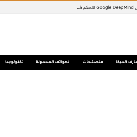
يمكن لنموذج الذكاء الاصطناعي الجديد من Google DeepMind التحكم في جسم الروبوت بالكامل
ارف الحياة
متصفحات
الهواتف المحمولة
تكنولوجيا