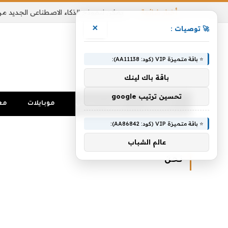
أخبار شائعة
×
🚀 توصيات :
⭐ باقة متميزة VIP (كود: AA11138):
باقة باك لينك
تحسين ترتيب google
الرئيسية
تواصل اجتماعي
موبايلات
مع
⭐ باقة متميزة VIP (كود: AA86842):
الرئيسية
»
نحن
عالم الشباب
نحن