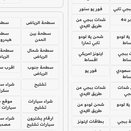
جي تابي
فور يو ستور
4u
شدات ببجي عن
سطحة الرياض
سطح
طريق الايدي
سطحة بين
سطح
ا لودو
شحن يلا لودو
المدن
هيدرو
ساط
تابي تمارا
سطحة شمال
سطحة 
 ببجي
ايتونز امريكي
الرياض
الري
ساط
اقساط
سطحة جنوب
اقرب س
 سعودي
فور يو
الرياض
ساط
تشليح
شراء سي
شدات
شدات ببجي عن
سكرا
جي
طريق الايدي
شراء سيارات
موقع ش
ا لودو
شحن لودو عن
تشليح
سيارات 
طريق الايدي
ارقام يشترون
شراء سي
 ببجي
بطاقات ايتونز
سيارات تشليح
مصدو