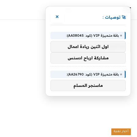
×
🚀 توصيات :
الرئيسية
»
والحليب
⭐ باقة متميزة VIP (كود: AA38045):
والحليب
اول اثنين ريادة اعمال
مشاركة ارباح ادسنس
⭐ باقة متميزة VIP (كود: AA26790):
ماسنجر المسلم
أخبار تقنية