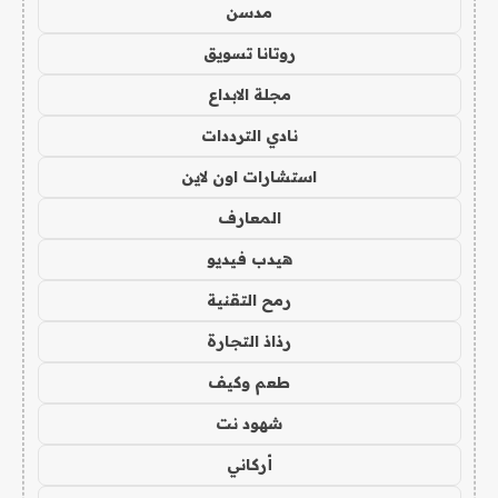
مدسن
روتانا تسويق
مجلة الابداع
نادي الترددات
استشارات اون لاين
المعارف
هيدب فيديو
رمح التقنية
رذاذ التجارة
طعم وكيف
شهود نت
أركاني