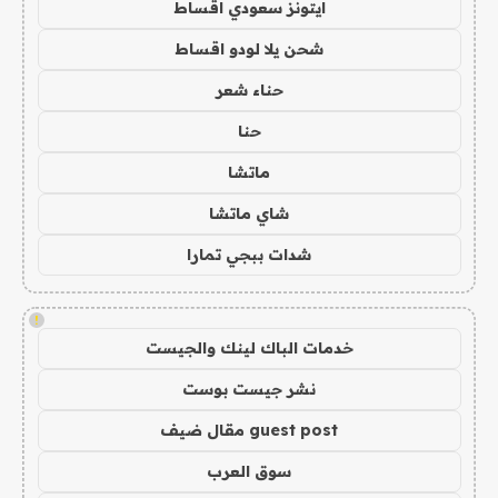
ايتونز سعودي اقساط
شحن يلا لودو اقساط
حناء شعر
حنا
ماتشا
شاي ماتشا
شدات ببجي تمارا
!
خدمات الباك لينك والجيست
نشر جيست بوست
guest post مقال ضيف
سوق العرب