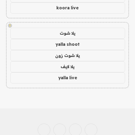
koora live
!
يلا شوت
yalla shoot
يلا شوت زون
يلا لايف
yalla live
فيسبوك
X
الانستغرام
بينتيريست