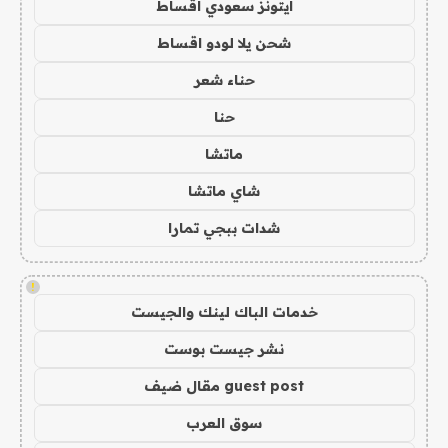
ايتونز سعودي اقساط
شحن يلا لودو اقساط
حناء شعر
حنا
ماتشا
شاي ماتشا
شدات ببجي تمارا
!
خدمات الباك لينك والجيست
نشر جيست بوست
guest post مقال ضيف
سوق العرب