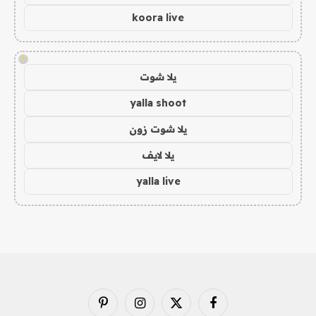
koora live
!
يلا شوت
yalla shoot
يلا شوت زون
يلا لايف
yalla live
فيسبوك
X
الانستغرام
بينتيريست