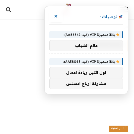
×
توصيات :
الرئيسية
»
ReFantazio
باقة متميزة VIP (كود: AA86842):
REFANTAZIO
عالم الشباب
باقة متميزة VIP (كود: AA38045):
اول اثنين ريادة اعمال
مشاركة ارباح ادسنس
أخبار تقنية