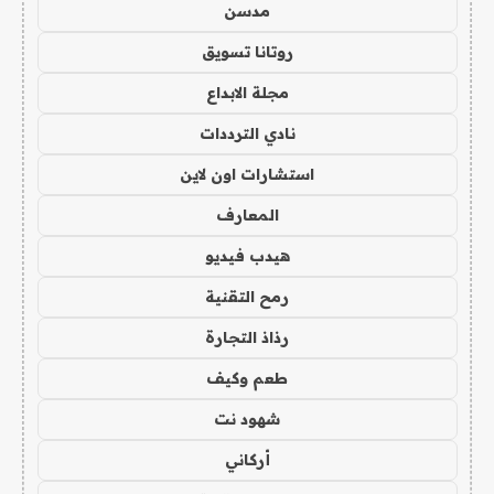
مدسن
روتانا تسويق
مجلة الابداع
نادي الترددات
استشارات اون لاين
المعارف
هيدب فيديو
رمح التقنية
رذاذ التجارة
طعم وكيف
شهود نت
أركاني